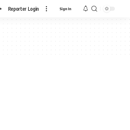
ా
Reporter Login
Sign In