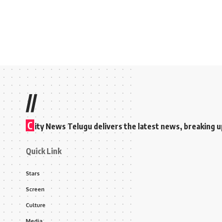
//
C
ity News Telugu delivers the latest news, breaking u
Quick Link
Stars
Screen
Culture
Media