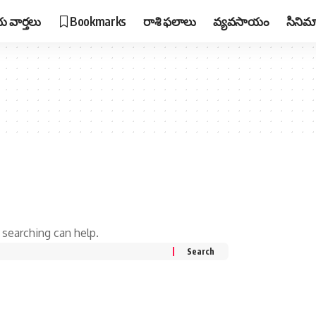
 వార్తలు
Bookmarks
రాశి ఫలాలు
వ్యవసాయం
సినిమ
 searching can help.