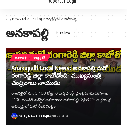
Reporter Login
City News Telugu
>
Blog
>
ఆంధ్రప్రదేశ్
>
అనకాపల్లి
అనకాపల్లి
అనకాపల్లి
ఆంధ్రప్రదేశ్
Anakapalli Local News: అనకాపల్లి మరో
రంగారెడ్డి జిల్లా కాబోతోంది- ముఖ్యమంత్రి
చంద్రబాబు నాయుడు
రాంబిల్లిలో రూ. 5,400 కోట్ల ‘రెన్యూ ఎనర్జీ’ ప్లాంట్లకు భూమిపూజ..
2,100 మందికి ఉద్యోగ అవకాశాలు అనకాపల్లి, ఏప్రిల్ 23: ఉత్తరాంధ్ర
అభివృద్ధిలో మరో కీలక ఘట్టం…
By
City News Telugu
April 23, 2026