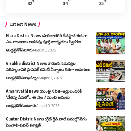
°C
°C
°C
32
34
35
Latest News
Eluru Distric News :పారిజాతగిరి దేవస్థాన ఈఓగా
ఎం. రాంబాబు అదనపు పూర్తి బాధ్యతలు స్వీకరణ
ఆంధ్రప్రదేశ్
ఏలూరు
August 3, 2026
Visakha district News :గిరిజన సమస్యల
పరిష్కారానికి హైపవర్ కమిటీ ఏర్పాటు దిశగా అడుగులు
ఆంధ్రప్రదేశ్
విశాఖపట్నం
August 3, 2026
Amaravathi news :మంత్రి సవిత-అర్హులందరికీ
‘నేతన్న సేవలో’.. ఈ నెల 7 నుంచి అమలు
ఆంధ్రప్రదేశ్
గుంటూరు
August 3, 2026
Guntur Distric News :గ్రేట్ గ్రీన్ వాల్ పనుల్లో వేగం
పెంచాలి-పవన్ కళ్యాణ్