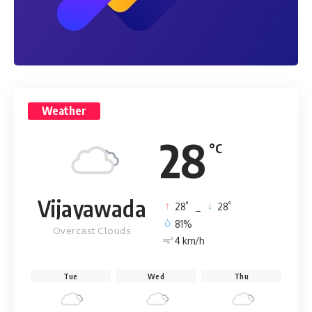
Weather
28
°C
Vijayawada
°
°
28
_
28
81%
Overcast Clouds
4 km/h
Tue
Wed
Thu