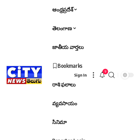
ఆంధ్రప్రదేశ్
తెలంగాణ
జాతీయ వార్తలు
Bookmarks
9
Sign In
రాశి ఫలాలు
వ్యవసాయం
సినిమా