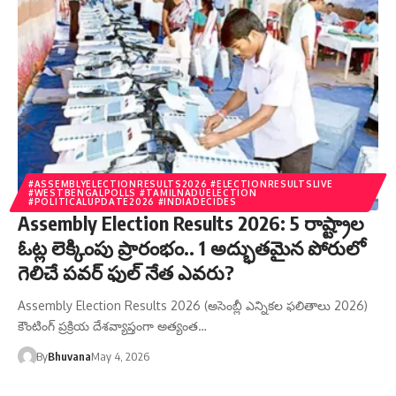
#ASSEMBLYELECTIONRESULTS2026 #ELECTIONRESULTSLIVE
#WESTBENGALPOLLS #TAMILNADUELECTION
#POLITICALUPDATE2026 #INDIADECIDES
Assembly Election Results 2026: 5 రాష్ట్రాల
ఓట్ల లెక్కింపు ప్రారంభం.. 1 అద్భుతమైన పోరులో
గెలిచే పవర్ ఫుల్ నేత ఎవరు?
Assembly Election Results 2026 (అసెంబ్లీ ఎన్నికల ఫలితాలు 2026)
కౌంటింగ్ ప్రక్రియ దేశవ్యాప్తంగా అత్యంత…
By
Bhuvana
May 4, 2026