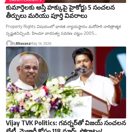
కుమార్తెలకు ఆస్తి హక్కుపై హైకోర్టు 5 సంచలన
తీర్పులు మరియు పూర్తి వివరాలు
Property Rights విషయంలో భారత న్యాయస్థానం మరోసారి చారిత్రాత్మక
స్పష్టతనిచ్చింది. హిందూ వారసత్వ సవరణ చట్టం-2005…
By
Bhuvana
May 14, 2026
Vijay TVK Politics: గవర్నర్‌తో విజయ్ సంచలన
భేటీ, మెజార్టీ కోసం 118 మార్క్ పోరాటం!