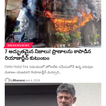
BREAKINGNEWS
7 అద్భుతమైన నిజాలు! ప్రాణాలను కాపాడిన
రియాజుద్దీన్ కుటుంబం
Delhi Hotel Fire సమయంలో హోటల్‌కు సమీపంలోనే ఉన్న పరుపుల
దుకాణం యజమాని రియాజుద్దీన్ మన్సూరి…
By
Bhuvana
June 4, 2026