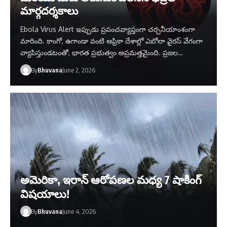
మార్గదర్శకాలు
Ebola Virus Alert ఇప్పుడు ప్రపంచవ్యాప్తంగా చర్చనీయాంశంగా
మారింది. కాంగో, ఉగాండా వంటి ఆఫ్రికా దేశాల్లో ఎబోలా వైరస్ వేగంగా
వ్యాపిస్తుండటంతో, భారత ప్రభుత్వం అప్రమత్తమైంది. ప్రజల…
By
Bhuvana
June 2, 2026
అమెరికా, ఇరాన్ ఆరోపణల మధ్య 7 షాకింగ్
విషయాలు!
By
Bhuvana
June 4, 2026