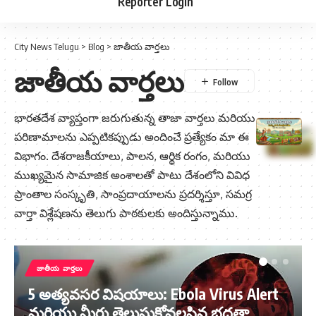
Reporter Login
City News Telugu
>
Blog
>
జాతీయ వార్తలు
జాతీయ వార్తలు
భారతదేశ వ్యాప్తంగా జరుగుతున్న తాజా వార్తలు మరియు
పరిణామాలను ఎప్పటికప్పుడు అందించే ప్రత్యేకం మా ఈ
విభాగం. దేశరాజకీయాలు, పాలన, ఆర్థిక రంగం, మరియు
ముఖ్యమైన సామాజిక అంశాలతో పాటు దేశంలోని వివిధ
ప్రాంతాల సంస్కృతి, సాంప్రదాయాలను ప్రదర్శిస్తూ, సమగ్ర
వార్తా విశ్లేషణను తెలుగు పాఠకులకు అందిస్తున్నాము.
జాతీయ వార్తలు
5 అత్యవసర విషయాలు: Ebola Virus Alert
మరియు మీరు తెలుసుకోవలసిన భద్రతా