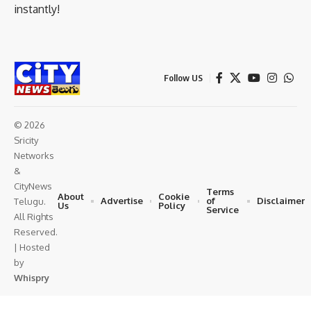
instantly!
Follow US
© 2026
Sricity
Networks
&
CityNews
Terms
About
Cookie
Advertise
of
Disclaimer
Telugu.
Us
Policy
Service
All Rights
Reserved.
| Hosted
by
Whispry