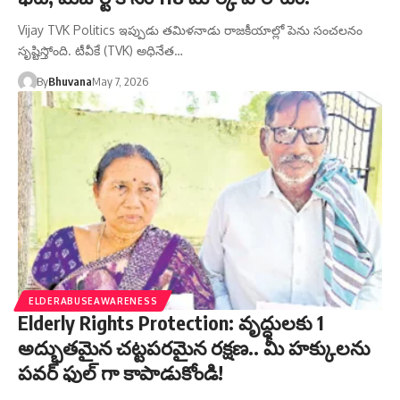
Vijay TVK Politics ఇప్పుడు తమిళనాడు రాజకీయాల్లో పెను సంచలనం
సృష్టిస్తోంది. టీవీకే (TVK) అధినేత…
By
Bhuvana
May 7, 2026
ELDERABUSEAWARENESS
Elderly Rights Protection: వృద్ధులకు 1
అద్భుతమైన చట్టపరమైన రక్షణ.. మీ హక్కులను
పవర్ ఫుల్ గా కాపాడుకోండి!