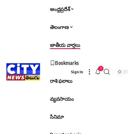
ఆంధ్రప్రదేశ్
తెలంగాణ
జాతీయ వార్తలు
Bookmarks
9
Sign In
రాశి ఫలాలు
వ్యవసాయం
సినిమా