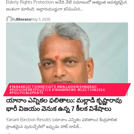
Elderly Rights Protection అనేది నేటి సమాజంలో అత్యంత ఆవశ్యకమైన
అంశంగా మారింది. అల్లారుముద్దుగా కనిపెంచిన…
By
Bhuvana
May 5, 2026
#YANAMELECTIONRESULTS #MALLADIKRISHNARAO
#PUDUCHERRYPOLITICS #YANAMNEWS #ELECTION2026
#POLITICALUPDATE
యానాం ఎన్నికల ఫలితాలు: మల్లాడి కృష్ణారావు
భారీ విజయం వెనుక ఉన్న 7 కీలక విశేషాలు
Yanam Election Results (యానాం ఎన్నికల ఫలితాలు) కేంద్రపాలిత
ప్రాంతమైన పుదుచ్చేరిలో ఇప్పుడు హాట్ టాపిక్…