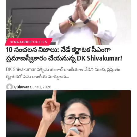
BENGALURUPOLITICS
10 సంచలన నిజాలు: నేడే కర్ణాటక సీఎంగా
ప్రమాణస్వీకారం చేయనున్న DK Shivakumar!
DK Shivakumar పశ్చిమ బెంగాల్ రాజకీయాల వేడిని మించి, ప్రస్తుతం
కర్ణాటకలో పెను రాజకీయ మార్పులకు…
By
Bhuvana
June 3, 2026