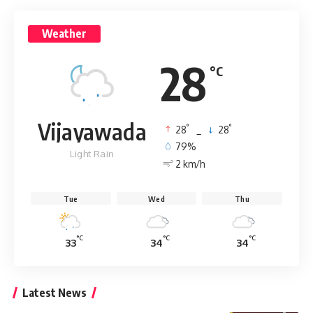
Weather
28
°C
Vijayawada
°
°
28
_
28
79%
Light Rain
2 km/h
Tue
Wed
Thu
°C
°C
°C
33
34
34
Latest News