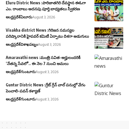
Eluru Distric News :పారిజాతగిరి దేవస్థాన ఈఓగా
ఎం. రాంబాబు అదనపు పూర్తి బాధ్యతలు స్వీకరణ
ఆంధ్రప్రదేశ్
ఏలూరు
August 3, 2026
Visakha district News :గిరిజన సమస్యల
పరిష్కారానికి హైపవర్ కమిటీ ఏర్పాటు దిశగా అడుగులు
ఆంధ్రప్రదేశ్
విశాఖపట్నం
August 3, 2026
Amaravathi news :మంత్రి సవిత-అర్హులందరికీ
‘నేతన్న సేవలో’.. ఈ నెల 7 నుంచి అమలు
ఆంధ్రప్రదేశ్
గుంటూరు
August 3, 2026
Guntur Distric News :గ్రేట్ గ్రీన్ వాల్ పనుల్లో వేగం
పెంచాలి-పవన్ కళ్యాణ్
ఆంధ్రప్రదేశ్
గుంటూరు
August 3, 2026