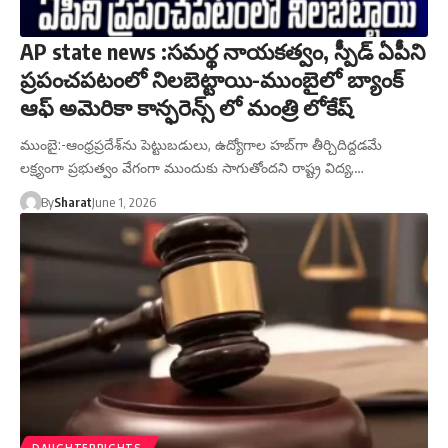
AP state news :సమర్థ నాయకత్వం, స్పీడ్ ఏపీని
ప్రపంచపటంలో నిలబెట్టాయి-ముంబైలో బ్యాంక్
ఆఫ్ అమెరికా కాన్ఫరెన్స్ లో మంత్రి లోకేష్
ముంబై:-ఆంధ్రప్రదేశ్‌ను పెట్టుబడులు, ఉద్యోగాల హబ్‌గా తీర్చిదిద్దడమే
లక్ష్యంగా ప్రభుత్వం వేగంగా ముందుకు సాగుతోందని రాష్ట్ర విద్య,…
By
Sharat
June 1, 2026
DAUGHTERRIGHTS