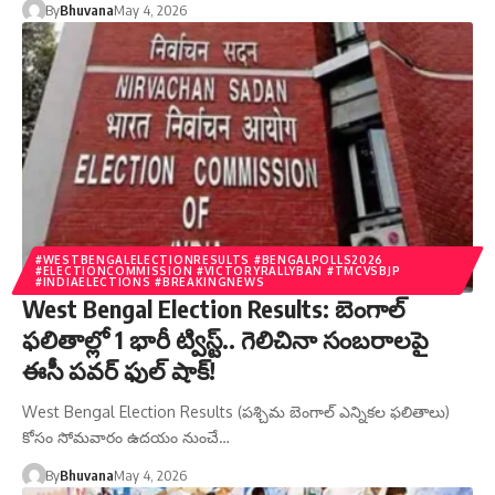
By
Bhuvana
May 4, 2026
#WESTBENGALELECTIONRESULTS #BENGALPOLLS2026
#ELECTIONCOMMISSION #VICTORYRALLYBAN #TMCVSBJP
#INDIAELECTIONS #BREAKINGNEWS
West Bengal Election Results: బెంగాల్
ఫలితాల్లో 1 భారీ ట్విస్ట్.. గెలిచినా సంబరాలపై
ఈసీ పవర్ ఫుల్ షాక్!
West Bengal Election Results (పశ్చిమ బెంగాల్ ఎన్నికల ఫలితాలు)
కోసం సోమవారం ఉదయం నుంచే…
By
Bhuvana
May 4, 2026