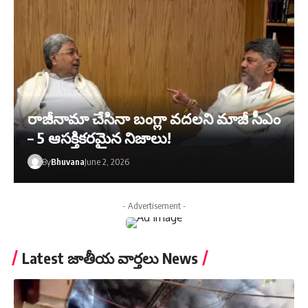
రాజీనామా చేసినా బంగ్లా వదలని మాజీ సీఎం
– 5 ఆసక్తికరమైన నిజాలు!
By
Bhuvana
June 2, 2026
- Advertisement -
Latest జాతీయ వార్తలు News