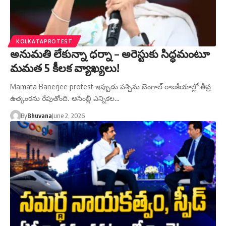
KOLKATAPROTEST
అనుమతి లేకున్నా ధర్నా – అరెస్టుకు సిద్ధమంటూ
మమత 5 కీలక వ్యాఖ్యలు!
Mamata Banerjee protest ఇప్పుడు పశ్చిమ బెంగాల్ రాజకీయాల్లో తీవ్ర
ఉత్కంఠను రేపుతోంది. అసెంబ్లీ ఎన్నికల…
By
Bhuvana
June 2, 2026