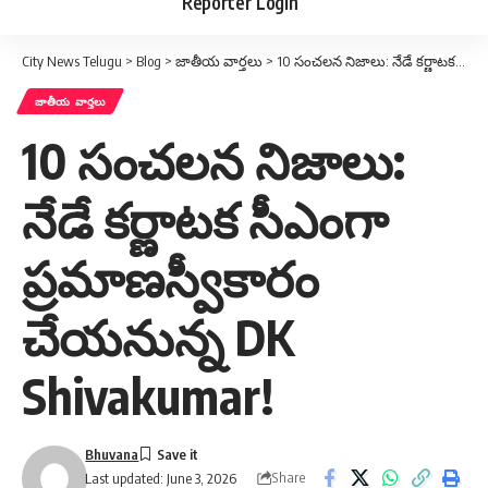
Reporter Login
City News Telugu
>
Blog
>
జాతీయ వార్తలు
>
10 సంచలన నిజాలు: నేడే కర్ణాటక సీఎంగా ప్రమాణస్వీకారం చేయనున్న DK Shivakumar!
జాతీయ వార్తలు
10 సంచలన నిజాలు:
నేడే కర్ణాటక సీఎంగా
ప్రమాణస్వీకారం
చేయనున్న DK
Shivakumar!
Bhuvana
Share
Last updated: June 3, 2026