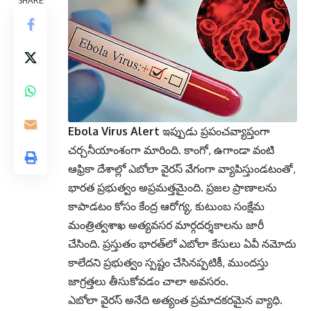
SHARE
Ebola Virus Alert
ఇప్పుడు ప్రపంచవ్యాప్తంగా
చర్చనీయాంశంగా మారింది. కాంగో, ఉగాండా వంటి
ఆఫ్రికా దేశాల్లో ఎబోలా వైరస్ వేగంగా వ్యాపిస్తుండటంతో,
భారత ప్రభుత్వం అప్రమత్తమైంది. ప్రజల ప్రాణాలను
కాపాడటం కోసం కేంద్ర ఆరోగ్య, కుటుంబ సంక్షేమ
మంత్రిత్వశాఖ అత్యవసర మార్గదర్శకాలను జారీ
చేసింది. ప్రస్తుతం భారత్‌లో ఎబోలా కేసులు ఏవీ నమోదు
కాలేదని ప్రభుత్వం స్పష్టం చేసినప్పటికీ, ముందస్తు
జాగ్రత్తలు తీసుకోవడం చాలా అవసరం.
ఎబోలా వైరస్ అనేది అత్యంత ప్రమాదకరమైన వ్యాధి.