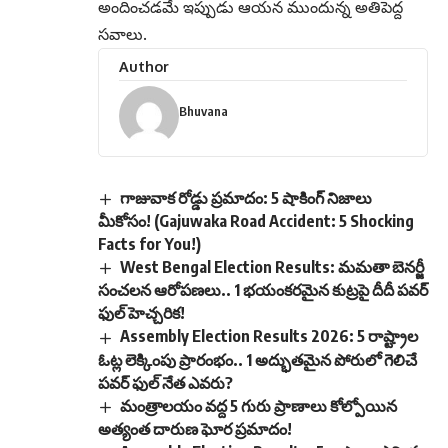
అందించడమే ఇప్పుడు ఆయన ముందున్న అతిపెద్ద
సవాలు.
Author
Bhuvana
గాజువాక రోడ్డు ప్రమాదం: 5 షాకింగ్ నిజాలు
మీకోసం! (Gajuwaka Road Accident: 5 Shocking
Facts for You!)
West Bengal Election Results: మమతా బెనర్జీ
సంచలన ఆరోపణలు.. 1 భయంకరమైన కుట్రపై దీదీ పవర్
ఫుల్ హెచ్చరిక!
Assembly Election Results 2026: 5 రాష్ట్రాల
ఓట్ల లెక్కింపు ప్రారంభం.. 1 అద్భుతమైన పోరులో గెలిచే
పవర్ ఫుల్ నేత ఎవరు?
మంత్రాలయం వద్ద 5 గురు ప్రాణాలు కోల్పోయిన
అత్యంత దారుణ ఘోర ప్రమాదం!