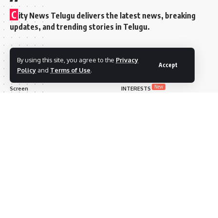
C
ity News Telugu delivers the latest news, breaking
updates, and trending stories in Telugu.
Quick Link
Top Categories
By using this site, you agree to the
Privacy
Accept
Policy
and
Terms of Use
.
Stars
MY BOOKMARK
New
Screen
INTERESTS
Culture
CONTACT US
Media
BLOG INDEX
Videos
Sign Up for Our Newsletter
Subscribe to our newsletter to get our newest articles
instantly!