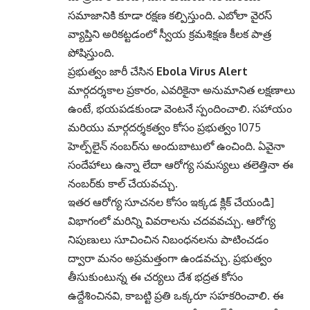
సమాజానికి కూడా రక్షణ కల్పిస్తుంది. ఎబోలా వైరస్
వ్యాప్తిని అరికట్టడంలో స్వీయ క్రమశిక్షణ కీలక పాత్ర
పోషిస్తుంది.
ప్రభుత్వం జారీ చేసిన
Ebola Virus Alert
మార్గదర్శకాల ప్రకారం, ఎవరికైనా అనుమానిత లక్షణాలు
ఉంటే, భయపడకుండా వెంటనే స్పందించాలి. సహాయం
మరియు మార్గదర్శకత్వం కోసం ప్రభుత్వం 1075
హెల్ప్‌లైన్ నంబర్‌ను అందుబాటులో ఉంచింది. ఏవైనా
సందేహాలు ఉన్నా లేదా ఆరోగ్య సమస్యలు తలెత్తినా ఈ
నంబర్‌కు కాల్ చేయవచ్చు.
ఇతర ఆరోగ్య సూచనల కోసం ఇక్కడ క్లిక్ చేయండి]
విభాగంలో మరిన్ని వివరాలను చదవవచ్చు. ఆరోగ్య
నిపుణులు సూచించిన నిబంధనలను పాటించడం
ద్వారా మనం అప్రమత్తంగా ఉండవచ్చు. ప్రభుత్వం
తీసుకుంటున్న ఈ చర్యలు దేశ భద్రత కోసం
ఉద్దేశించినవి, కాబట్టి ప్రతి ఒక్కరూ సహకరించాలి. ఈ