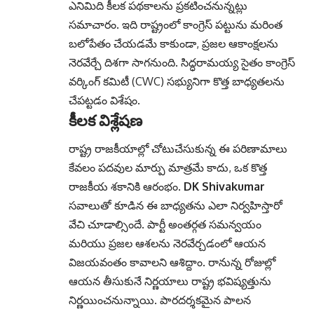
ఎనిమిది కీలక పథకాలను ప్రకటించనున్నట్లు
సమాచారం. ఇది రాష్ట్రంలో కాంగ్రెస్ పట్టును మరింత
బలోపేతం చేయడమే కాకుండా, ప్రజల ఆకాంక్షలను
నెరవేర్చే దిశగా సాగనుంది. సిద్ధరామయ్య సైతం కాంగ్రెస్
వర్కింగ్ కమిటీ (CWC) సభ్యునిగా కొత్త బాధ్యతలను
చేపట్టడం విశేషం.
కీలక విశ్లేషణ
రాష్ట్ర రాజకీయాల్లో చోటుచేసుకున్న ఈ పరిణామాలు
కేవలం పదవుల మార్పు మాత్రమే కాదు, ఒక కొత్త
రాజకీయ శకానికి ఆరంభం.
DK Shivakumar
సవాలుతో కూడిన ఈ బాధ్యతను ఎలా నిర్వహిస్తారో
వేచి చూడాల్సిందే. పార్టీ అంతర్గత సమన్వయం
మరియు ప్రజల ఆశలను నెరవేర్చడంలో ఆయన
విజయవంతం కావాలని ఆశిద్దాం. రానున్న రోజుల్లో
ఆయన తీసుకునే నిర్ణయాలు రాష్ట్ర భవిష్యత్తును
నిర్ణయించనున్నాయి. పారదర్శకమైన పాలన