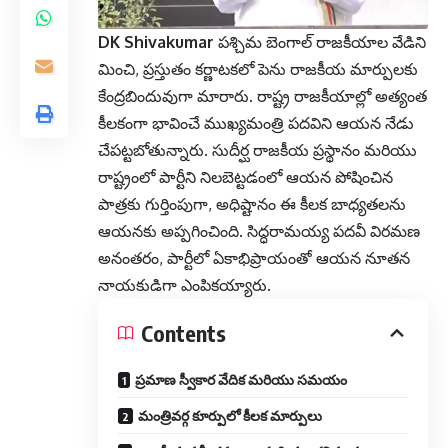
DK Shivakumar
పశ్చిమ బెంగాల్ రాజకీయాల వేడిని
మించి, ప్రస్తుతం కర్ణాటకలో పెను రాజకీయ మార్పులకు
కేంద్రబిందువుగా మారారు. రాష్ట్ర రాజకీయాల్లో అత్యంత
కీలకంగా భావించే ముఖ్యమంత్రి పదవిని ఆయన నేడు
చేపట్టబోతున్నారు. సుదీర్ఘ రాజకీయ ప్రస్థానం మరియు
రాష్ట్రంలో పార్టీని నిలబెట్టడంలో ఆయన పోషించిన
పాత్రకు గుర్తింపుగా, అధిష్టానం ఈ కీలక బాధ్యతలను
ఆయనకు అప్పగించింది. సిద్ధరామయ్య పదవీ విరమణ
అనంతరం, పార్టీలో ఏకాభిప్రాయంతో ఆయన నూతన
నాయకుడిగా ఎంపికయ్యారు.
Contents
ప్రమాణ స్వీకార వేదిక మరియు సమయం
మంత్రివర్గ కూర్పులో కీలక మార్పులు