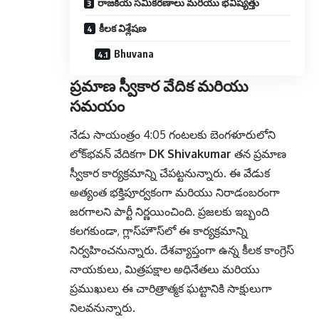
రాజకీయ సమీకరణాలు మరియు భవిష్యత్తు
కీలక విశ్లేషణ
Bhuvana
ప్రమాణ స్వీకార వేదిక మరియు
సమయం
నేడు సాయంత్రం 4:05 గంటలకు బెంగళూరులోని
లోక్‌భవన్‌ వేదికగా
DK Shivakumar
తన ప్రమాణ
స్వీకార కార్యక్రమాన్ని చేపట్టనున్నారు. ఈ వేడుక
అత్యంత భక్తిపూర్వకంగా మరియు నిరాడంబరంగా
జరగాలని పార్టీ నిర్ణయించింది. ప్రజలకు ఇబ్బంది
కలగకుండా, గ్లాస్‌హౌస్‌లో ఈ కార్యక్రమాన్ని
నిర్వహించనున్నారు. దేశవ్యాప్తంగా ఉన్న కీలక కాంగ్రెస్
నాయకులు, మిత్రపక్షాల అధినేతలు మరియు
ప్రముఖులు ఈ చారిత్రాత్మక ఘట్టానికి సాక్షులుగా
నిలవనున్నారు.