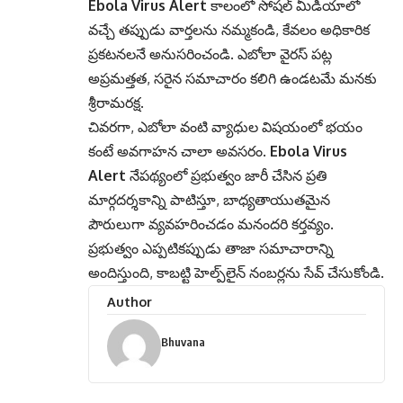
Ebola Virus Alert
కాలంలో సోషల్ మీడియాలో
వచ్చే తప్పుడు వార్తలను నమ్మకండి, కేవలం అధికారిక
ప్రకటనలనే అనుసరించండి. ఎబోలా వైరస్ పట్ల
అప్రమత్తత, సరైన సమాచారం కలిగి ఉండటమే మనకు
శ్రీరామరక్ష.
చివరగా, ఎబోలా వంటి వ్యాధుల విషయంలో భయం
కంటే అవగాహన చాలా అవసరం.
Ebola Virus
Alert
నేపథ్యంలో ప్రభుత్వం జారీ చేసిన ప్రతి
మార్గదర్శకాన్ని పాటిస్తూ, బాధ్యతాయుతమైన
పౌరులుగా వ్యవహరించడం మనందరి కర్తవ్యం.
ప్రభుత్వం ఎప్పటికప్పుడు తాజా సమాచారాన్ని
అందిస్తుంది, కాబట్టి హెల్ప్‌లైన్ నంబర్లను సేవ్ చేసుకోండి.
Author
Bhuvana