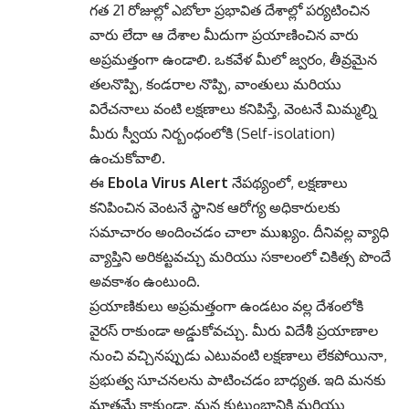
గత 21 రోజుల్లో ఎబోలా ప్రభావిత దేశాల్లో పర్యటించిన
వారు లేదా ఆ దేశాల మీదుగా ప్రయాణించిన వారు
అప్రమత్తంగా ఉండాలి. ఒకవేళ మీలో జ్వరం, తీవ్రమైన
తలనొప్పి, కండరాల నొప్పి, వాంతులు మరియు
విరేచనాలు వంటి లక్షణాలు కనిపిస్తే, వెంటనే మిమ్మల్ని
మీరు స్వీయ నిర్బంధంలోకి (Self-isolation)
ఉంచుకోవాలి.
ఈ
Ebola Virus Alert
నేపథ్యంలో, లక్షణాలు
కనిపించిన వెంటనే స్థానిక ఆరోగ్య అధికారులకు
సమాచారం అందించడం చాలా ముఖ్యం. దీనివల్ల వ్యాధి
వ్యాప్తిని అరికట్టవచ్చు మరియు సకాలంలో చికిత్స పొందే
అవకాశం ఉంటుంది.
ప్రయాణికులు అప్రమత్తంగా ఉండటం వల్ల దేశంలోకి
వైరస్ రాకుండా అడ్డుకోవచ్చు. మీరు విదేశీ ప్రయాణాల
నుంచి వచ్చినప్పుడు ఎటువంటి లక్షణాలు లేకపోయినా,
ప్రభుత్వ సూచనలను పాటించడం బాధ్యత. ఇది మనకు
మాత్రమే కాకుండా, మన కుటుంబానికి మరియు