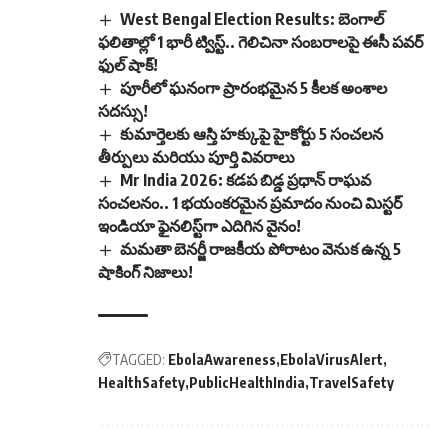
West Bengal Election Results: బెంగాల్
ఫలితాల్లో 1 భారీ ట్విస్ట్.. గెలిచినా సంబరాలపై ఈసీ పవర్
ఫుల్ షాక్!
పూరీలో ఘనంగా ప్రారంభమైన 5 కీలక అంశాల
సదస్సు!
కుమార్తెలకు ఆస్తి హక్కుపై హైకోర్టు 5 సంచలన
తీర్పులు మరియు పూర్తి వివరాలు
Mr India 2026: కడప బిడ్డ ప్రధాన్ రాఘవ
సంచలనం.. 1 భయంకరమైన ప్రమాదం నుంచి మిస్టర్
ఇండియా ఫైనలిస్ట్‌గా ఎదిగిన వైనం!
మమతా బెనర్జీ రాజకీయ పోరాటం వెనుక ఉన్న 5
షాకింగ్ నిజాలు!
TAGGED:
EbolaAwareness
EbolaVirusAlert
HealthSafety
PublicHealthIndia
TravelSafety