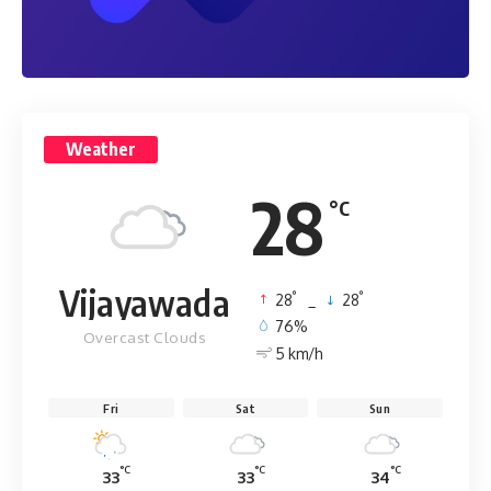
Weather
28
°C
Vijayawada
°
°
28
_
28
76%
Overcast Clouds
5 km/h
Fri
Sat
Sun
°C
°C
°C
33
33
34