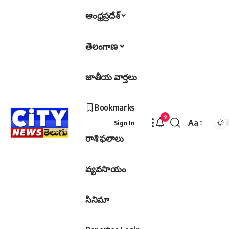
ఆంధ్రప్రదేశ్
తెలంగాణ
జాతీయ వార్తలు
Bookmarks
9
Aa
Sign In
Font
రాశి ఫలాలు
Resizer
వ్యవసాయం
సినిమా