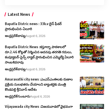
Latest News
Bapatla Distric news : 33k.v లైన్ ఫీడర్
ప్రారంభించిన-ఏలూరి
ఆంధ్రప్రదేశ్
బాపట్ల
August 6, 2026
Bapatla Distric News :కస్తూర్బా పాఠశాలలో
రూ.2.46 కోట్లతో నిర్మించిన అదనపు తరగతి గదులు,
కంప్యూటర్-సైన్స్ ల్యాబ్ ప్రారంభించిన ఎమ్మెల్యే ఏలూరి
సాంబశివరావు
ఆంధ్రప్రదేశ్
బాపట్ల
August 6, 2026
Amaravathi city news :ఎంఎస్ఎంఈలకు రుణాల
ప్రక్రియ సులభతరం చేయాలని బ్యాంకర్లకు మంత్రి
కొండపల్లి శ్రీనివాస్ ఆదేశం
ఆంధ్రప్రదేశ్
గుంటూరు
August 6, 2026
Vijayawada city News :విజయవాడలో వైభవంగా