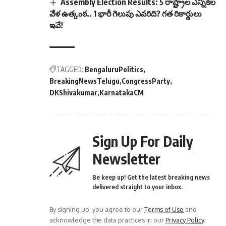
Assembly Election Results: 5 రాష్ట్రాల ఎన్నికల
వేళ ఉత్కంఠ.. 1 భారీ గెలుపు ఎవరిది? గత రికార్డులు
ఇవే!
TAGGED:
BengaluruPolitics
BreakingNewsTelugu
CongressParty
DKShivakumar
KarnatakaCM
Sign Up For Daily
Newsletter
Be keep up! Get the latest breaking news
delivered straight to your inbox.
By signing up, you agree to our
Terms of Use
and
acknowledge the data practices in our
Privacy Policy
.