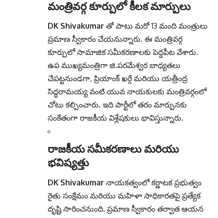
మంత్రివర్గ కూర్పులో కీలక మార్పులు
DK Shivakumar
తో పాటు మరో 13 మంది మంత్రులు
ప్రమాణ స్వీకారం చేయనున్నారు.
ఈ మంత్రివర్గ
కూర్పులో సామాజిక సమీకరణాలకు పెద్దపీట వేశారు.
ఉప ముఖ్యమంత్రిగా జి.పరమేశ్వర బాధ్యతలు
చేపట్టనుండగా, ప్రియాంక్ ఖర్గే మరియు యత్రీంద్ర
సిద్ధరామయ్య వంటి యువ నాయకులకు మంత్రివర్గంలో
చోటు కల్పించారు. ఇది పార్టీలో తరం మార్పునకు
సంకేతంగా రాజకీయ విశ్లేషకులు భావిస్తున్నారు.
రాజకీయ సమీకరణాలు మరియు
భవిష్యత్తు
DK Shivakumar
నాయకత్వంలో కర్ణాటక ప్రభుత్వం
రైతు సంక్షేమం మరియు మహిళా సాధికారతపై ప్రత్యేక
దృష్టి సారించనుంది. ప్రమాణ స్వీకారం తర్వాత ఆయన