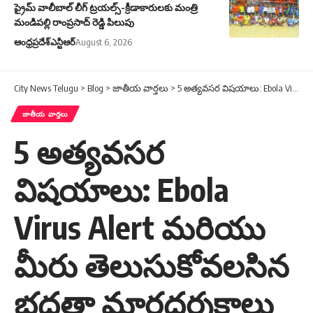
ప్రైమ్ వాలీబాల్ లీగ్ ట్రయల్స్-క్రీడాకారులకు మంత్రి
మండిపల్లి రాంప్రసాద్ రెడ్డి పిలుపు
ఆంధ్రప్రదేశ్
ఎన్టీఆర్
August 6, 2026
City News Telugu
>
Blog
>
జాతీయ వార్తలు
>
5 అత్యవసర విషయాలు: Ebola Virus Alert మరియు మీరు తెలుసుకోవలసిన భద్రతా మార్గదర్శకాలు
జాతీయ వార్తలు
5 అత్యవసర
విషయాలు: Ebola
Virus Alert మరియు
మీరు తెలుసుకోవలసిన
భద్రతా మార్గదర్శకాలు