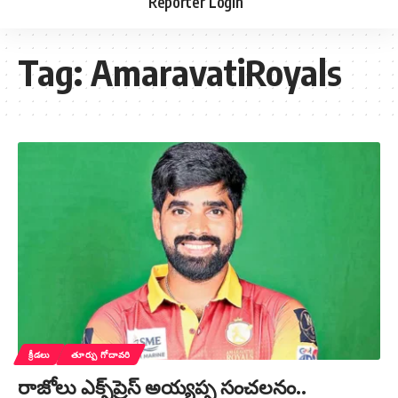
Reporter Login
Tag:
AmaravatiRoyals
క్రీడలు
తూర్పు గోదావరి
రాజోలు ఎక్స్‌ప్రెస్ అయ్యప్ప సంచలనం..