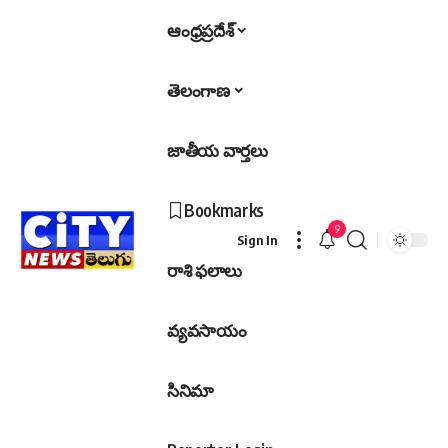
ఆంధ్రప్రదేశ్
తెలంగాణ
జాతీయ వార్తలు
Bookmarks
9
Sign In
రాశి ఫలాలు
వ్యవసాయం
సినిమా