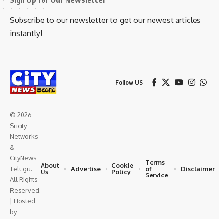
Sign Up for Our Newsletter
Subscribe to our newsletter to get our newest articles
instantly!
Follow US
© 2026
Sricity
Networks
&
CityNews
Terms
About
Cookie
Advertise
of
Disclaimer
Telugu.
Us
Policy
Service
All Rights
Reserved.
| Hosted
by