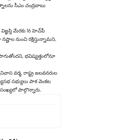
యత్నాలను సీఎం చంద్ర‌బాబు
్ఞప్తి మేరకు 16 హెచ్‌పీ
నష్టాల నుంచి రక్షిస్తున్నామని,
సాగుతోందని, భవిష్యత్తులోనూ
నివాస వర్మ, రాష్ట్ర జలవనరుల
్యసభ సభ్యులు పాక వెంకట
ంఖ్యలో పాల్గొన్నారు.