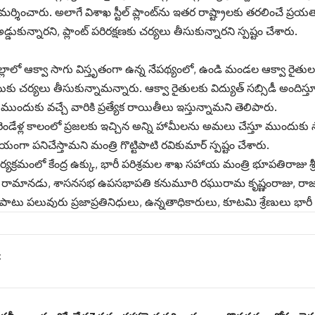
విమర్శించారు. అలాగే విశాఖ స్టీల్ ప్లాంట్‌ను ఇతర రాష్ట్రాలకు తరలించే ప్ర
అడ్డుకున్నారని, ప్లాంట్ పరిరక్షణకు చర్యలు తీసుకున్నారని స్పష్టం చేశారు.
్లాలో ఆక్వా సాగు విస్తృతంగా ఉన్న నేపథ్యంలో, ఉండి మండల ఆక్వా రైతుల విజ
ర్పాటుకు చర్యలు తీసుకున్నామన్నారు. ఆక్వా రైతులకు విద్యుత్ సబ్సిడీ అందిస్తూ 
ముందుకు వచ్చే వారికి ప్రత్యేక రాయితీలు ఇస్తున్నామని తెలిపారు.
రెండేళ్ల కాలంలో ప్రజలకు ఇచ్చిన అన్ని హామీలను అమలు చేస్తూ ముందుకు 
యేయంగా పనిచేస్తామని మంత్రి గొట్టిపాటి రవికుమార్ స్పష్టం చేశారు.
క్రమంలో కేంద్ర ఉక్కు, భారీ పరిశ్రమల శాఖ సహాయ మంత్రి భూపతిరాజు శ్రీ
మల రామానడు, శాసనసభ ఉపసభాపతి కనుమూరి రఘురామ కృష్ణంరాజు, రాజ
 పలువురు ప్రజాప్రతినిధులు, ఉన్నతాధికారులు, కూట‌మి శ్రేణులు భారీ స
t