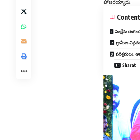
హాజరయ్యారు.
Conten
సంక్షేమ రంగంలో 
గ్రామీణ విప్ల
పరిశ్రమలు, ఆక్
Sharat