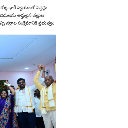
ట్ల భారీ వ్యయంతో పెన్ష‌న్లు
ా నిధులను అర్హులైన తల్లుల
 వర్గాల సంక్షేమానికి ప్రభుత్వం