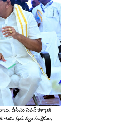
బాబు, డీసీఎం పవన్ కళ్యాణ్,
 కూటమి ప్రభుత్వం సంక్షేమం,