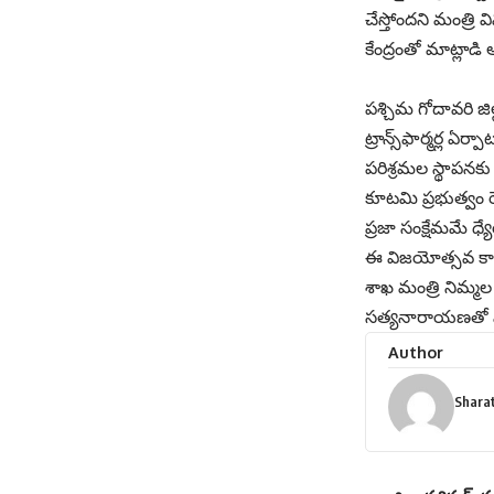
చేస్తోందని మంత్రి 
కేంద్రంతో మాట్లాడి 
పశ్చిమ గోదావరి జిల
ట్రాన్స్‌ఫార్మర్ల ఏ
పరిశ్రమల స్థాపనకు 
కూటమి ప్రభుత్వం 
ప్రజా సంక్షేమమే ధ్
ఈ విజయోత్సవ కార్య
శాఖ మంత్రి నిమ్
సత్యనారాయణతో పాటు
Author
Shara