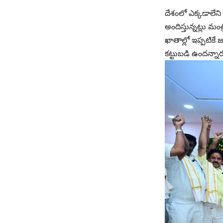
దేశంలో ఎక్క‌డాలేని
అందిస్తున్నట్లు మం
ఖాతాల్లో ఇప్పటికే 
కట్టుబడి ఉందన్నార