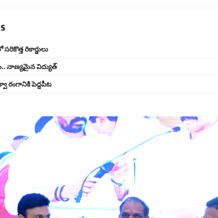
ts
సరికొత్త రికార్డులు
వం.. నాణ్యమైన విద్యుత్
వా రంగానికి పెద్దపీట