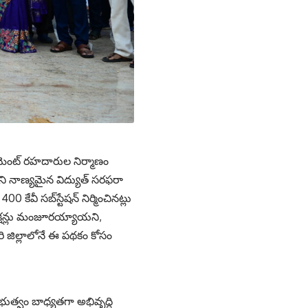
 సిమెంట్ రహదారుల నిర్మాణం
ేని నాణ్య‌మైన విద్యుత్ సరఫరా
 కేవీ సబ్‌స్టేషన్ నిర్మించినట్లు
కనెక్షన్లు మంజూరయ్యాయని,
దావరి జిల్లాలోనే ఈ పథకం కోసం
ప్రభుత్వం బాధ్యతగా అభివృద్ధి