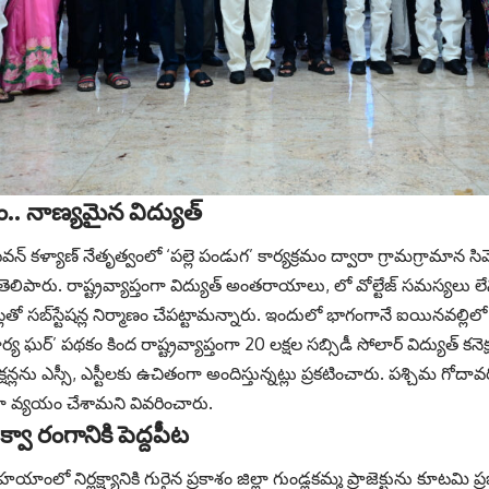
వం.. నాణ్యమైన విద్యుత్
‌న్ క‌ళ్యాణ్ నేతృత్వంలో ‘పల్లె పండుగ’ కార్యక్రమం ద్వారా గ్రామగ్రామాన
తెలిపారు. రాష్ట్రవ్యాప్తంగా విద్యుత్ అంత‌రాయాలు, లో వోల్టేజ్ సమస్యలు ల
తో సబ్‌స్టేషన్ల నిర్మాణం చేపట్టామన్నారు. ఇందులో భాగంగానే ఐయినవల్లిలో 400
ర్య ఘర్’ పథకం కింద రాష్ట్రవ్యాప్తంగా 20 లక్షల స‌బ్సిడీ సోలార్ విద్యుత్ 
నెక్ష‌న్ల‌ను ఎస్సీ, ఎస్టీల‌కు ఉచితంగా అందిస్తున్నట్లు ప్రకటించారు. పశ్చిమ గో
ైగా వ్యయం చేశామని వివరించారు.
్వా రంగానికి పెద్దపీట
హయాంలో నిర్లక్ష్యానికి గురైన ప్రకాశం జిల్లా గుండ్లకమ్మ ప్రాజెక్టును కూటమి 