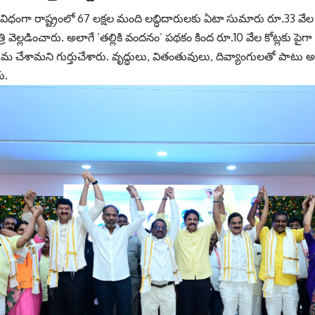
 విధంగా రాష్ట్రంలో 67 లక్షల మంది ల‌బ్ధిదారుల‌కు ఏటా సుమారు రూ.33 వేల కో
త్రి వెల్లడించారు. అలాగే ‘తల్లికి వందనం’ పథకం కింద రూ.10 వేల కోట్లకు పైగ
జమ చేశామని గుర్తుచేశారు. వృద్ధులు, వితంతువులు, దివ్యాంగులతో పాటు అన్ని
ు.