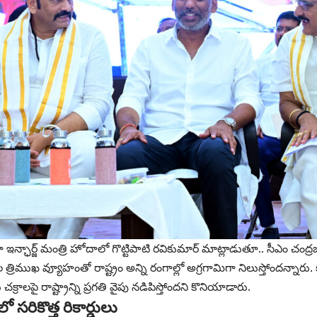
 ఇన్ఛార్జ్ మంత్రి హోదాలో గొట్టిపాటి రవికుమార్ మాట్లాడుతూ.. సీఎం చంద్ర
 త్రిముఖ వ్యూహంతో రాష్ట్రం అన్ని రంగాల్లో అగ్రగామిగా నిలుస్తోందన్నారు.
 చక్రాలపై రాష్ట్రాన్ని ప్రగతి వైపు నడిపిస్తోందని కొనియాడారు.
 సరికొత్త రికార్డులు