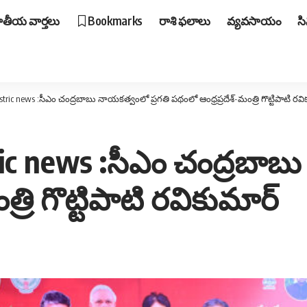
ాతీయ వార్తలు
Bookmarks
రాశి ఫలాలు
వ్యవసాయం
స
ric news :సీఎం చంద్ర‌బాబు నాయ‌క‌త్వంలో ప్ర‌గ‌తి ప‌థంలో ఆంధ్రప్రదేశ్-మంత్రి గొట్టిపాటి ర‌వ
c news :సీఎం చంద్ర‌బాబు న
్రి గొట్టిపాటి ర‌వికుమార్