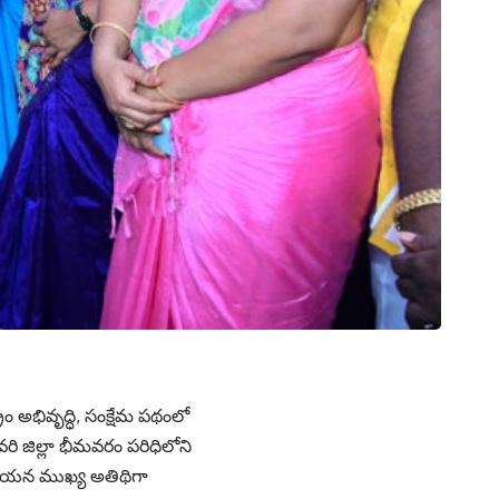
రం అభివృద్ధి, సంక్షేమ ప‌థంలో
వ‌రి జిల్లా భీమ‌వరం పరిధిలోని
ు ఆయన ముఖ్య అతిథిగా