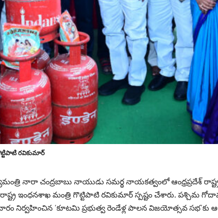
ట్టిపాటి ర‌వికుమార్
మంత్రి నారా చంద్ర‌బాబు నాయుడు స‌మ‌ర్థ నాయ‌క‌త్వంలో ఆంధ్ర‌ప్ర‌దేశ్ రాష్ట్
్ట్ర ఇంధ‌నశాఖ మంత్రి గొట్టిపాటి ర‌వికుమార్ స్ప‌ష్టం చేశారు. ప‌శ్చిమ గోదా
వారం నిర్వ‌హించిన ‘కూటమి ప్రభుత్వ రెండేళ్ల పాలన విజయోత్స‌వ స‌భ’క