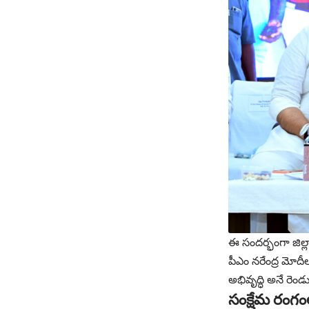
ఈ సందర్భంగా జిల్లా
పీఎం నరేంద్ర మోదీల
అభివృద్ధి అనే రెండు
సంక్షేమ రంగంలో