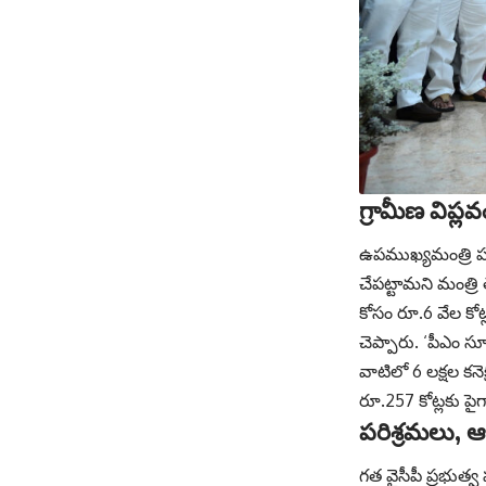
గ్రామీణ విప్ల
ఉపముఖ్యమంత్రి ప‌వ
చేపట్టామని మంత్రి 
కోసం రూ.6 వేల కోట్ల
చెప్పారు. ‘పీఎం సూ
వాటిలో 6 ల‌క్ష‌ల క‌
రూ.257 కోట్లకు ప
పరిశ్రమలు, ఆక
గత వైసీపీ ప్రభుత్వ 