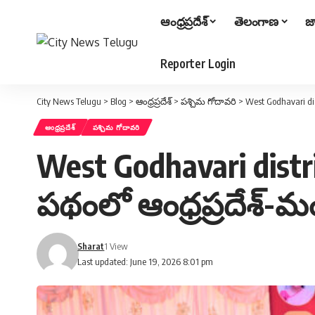
ఆంధ్రప్రదేశ్
తెలంగాణ
జ
Reporter Login
City News Telugu
>
Blog
>
ఆంధ్రప్రదేశ్
>
పశ్చిమ గోదావరి
>
West Godhavari dist
ఆంధ్రప్రదేశ్
పశ్చిమ గోదావరి
West Godhavari distri
ప‌థంలో ఆంధ్రప్రదేశ్-మంత
Sharat
1 View
Last updated: June 19, 2026 8:01 pm