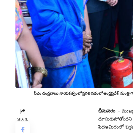
సీఎం చంద్ర‌బాబు నాయ‌క‌త్వంలో ప్ర‌గ‌తి ప‌థంలో ఆంధ్రప్రదేశ్: మంత్రి గొ
భీమ‌వ‌రం :
– ముఖ్య‌
దూసుకుపోతోంద‌ని రాష
SHARE
పెదఅమిరంలో శుక్ర