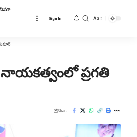
ినిమా
Aa
Sign In
Font
Resizer
ికుమార్
ాయ‌క‌త్వంలో ప్ర‌గ‌తి
Share