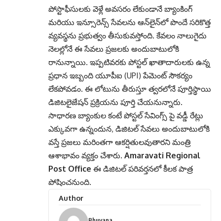
పోస్టాఫీసులకు వెళ్లే అవసరం లేకుండానే బ్యాంకింగ్
మరియు ఇన్సూరెన్స్ సేవలను ఆన్‌లైన్‌లో పొందే సరికొత్త
వ్యవస్థను ప్రభుత్వం తీసుకువస్తోంది. కేవలం నాలుగైదు
నెలల్లోనే ఈ సేవలు ప్రజలకు అందుబాటులోకి
రానున్నాయి. ఇప్పటివరకు పోస్టల్ ఖాతాదారులకు ఉన్న
ప్రధాన ఇబ్బంది యూపీఐ (UPI) పేమెంట్ సౌకర్యం
లేకపోవడం. ఈ లోటును తీరుస్తూ త్వరలోనే పూర్తిస్థాయి
డిజిటలైజేషన్ ప్రక్రియను పూర్తి చేయనున్నారు.
సాధారణ బ్యాంకుల కంటే పోస్టల్ సేవింగ్స్ పై వడ్డీ రేట్లు
ఎక్కువగా ఉన్నందున, డిజిటల్ సేవలు అందుబాటులోకి
వస్తే ప్రజలు మరింతగా ఆకర్షితులవుతారని మంత్రి
ఆశాభావం వ్యక్తం చేశారు.
Amaravati Regional
Post Office
ఈ డిజిటల్ పరివర్తనలో కీలక పాత్ర
పోషించనుంది.
Author
Bhuvana