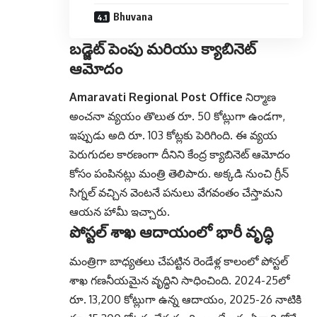
Bhuvana
బడ్జెట్ పెంపు మరియు క్యాబినెట్
ఆమోదం
Amaravati Regional Post Office
నిర్మాణ
అంచనా వ్యయం తొలుత రూ. 50 కోట్లుగా ఉండగా,
ఇప్పుడు అది రూ. 103 కోట్లకు పెరిగింది. ఈ వ్యయ
పెరుగుదల కారణంగా దీనిని కేంద్ర క్యాబినెట్ ఆమోదం
కోసం పంపినట్లు మంత్రి తెలిపారు. అక్కడి నుంచి గ్రీన్
సిగ్నల్ వచ్చిన వెంటనే పనులు వేగవంతం చేస్తామని
ఆయన హామీ ఇచ్చారు.
పోస్టల్ శాఖ ఆదాయంలో భారీ వృద్ధి
మంత్రిగా బాధ్యతలు చేపట్టిన రెండేళ్ల కాలంలో పోస్టల్
శాఖ గణనీయమైన వృద్ధిని సాధించింది. 2024-25లో
రూ. 13,200 కోట్లుగా ఉన్న ఆదాయం, 2025-26 నాటికి