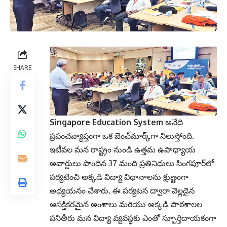
SHARE
Singapore Education System
అనేది
ప్రపంచవ్యాప్తంగా ఒక బెంచ్‌మార్క్‌గా నిలుస్తోంది.
ఇటీవల మన రాష్ట్రం నుండి ఉత్తమ ఉపాధ్యాయ
అవార్డులు పొందిన 37 మంది ప్రతినిధులు సింగపూర్‌లో
పర్యటించి అక్కడి విద్యా విధానాలను క్షుణ్ణంగా
అధ్యయనం చేశారు. ఈ పర్యటన ద్వారా వెల్లడైన
ఆసక్తికరమైన అంశాలు మరియు అక్కడి పాఠశాలల
పనితీరు మన విద్యా వ్యవస్థకు ఎంతో స్ఫూర్తిదాయకంగా