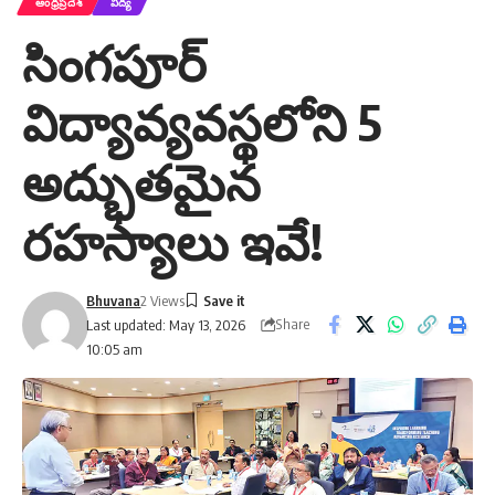
ఆంధ్రప్రదేశ్
విద్య
సింగపూర్‌
విద్యావ్యవస్థలోని 5
అద్భుతమైన
రహస్యాలు ఇవే!
Bhuvana
2 Views
Share
Last updated: May 13, 2026
10:05 am