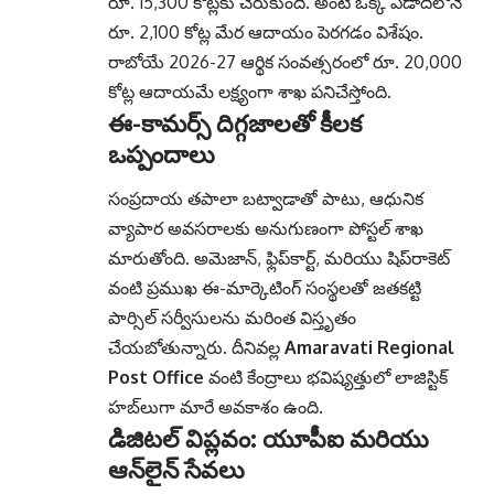
రూ. 15,300 కోట్లకు చేరుకుంది. అంటే ఒక్క ఏడాదిలోనే
రూ. 2,100 కోట్ల మేర ఆదాయం పెరగడం విశేషం.
రాబోయే 2026-27 ఆర్థిక సంవత్సరంలో రూ. 20,000
కోట్ల ఆదాయమే లక్ష్యంగా శాఖ పనిచేస్తోంది.
ఈ-కామర్స్ దిగ్గజాలతో కీలక
ఒప్పందాలు
సంప్రదాయ తపాలా బట్వాడాతో పాటు, ఆధునిక
వ్యాపార అవసరాలకు అనుగుణంగా పోస్టల్ శాఖ
మారుతోంది. అమెజాన్, ఫ్లిప్‌కార్ట్, మరియు షిప్‌రాకెట్
వంటి ప్రముఖ ఈ-మార్కెటింగ్ సంస్థలతో జతకట్టి
పార్సిల్ సర్వీసులను మరింత విస్తృతం
చేయబోతున్నారు. దీనివల్ల
Amaravati Regional
Post Office
వంటి కేంద్రాలు భవిష్యత్తులో లాజిస్టిక్
హబ్‌లుగా మారే అవకాశం ఉంది.
డిజిటల్ విప్లవం: యూపీఐ మరియు
ఆన్‌లైన్ సేవలు