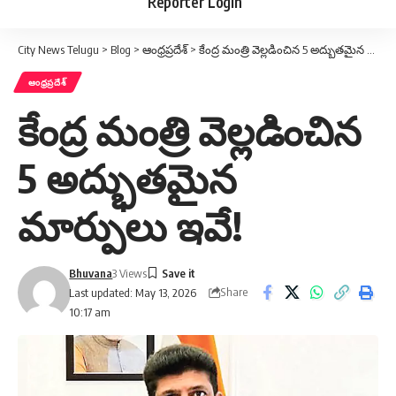
Reporter Login
City News Telugu
>
Blog
>
ఆంధ్రప్రదేశ్
>
కేంద్ర మంత్రి వెల్లడించిన 5 అద్భుతమైన మార్పులు ఇవే!
ఆంధ్రప్రదేశ్
కేంద్ర మంత్రి వెల్లడించిన
5 అద్భుతమైన
మార్పులు ఇవే!
Bhuvana
3 Views
Share
Last updated: May 13, 2026
10:17 am