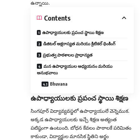
ఉన్నాయి.
Contents
ఉపాధ్యాయులకు ప్రపంచ స్థాయి శిక్షణ
డిజిటల్ అక్షరాస్యత మరియు క్రిటికల్ థింకింగ్
ప్రభుత్వ పాఠశాలల ప్రాధాన్యత
మన ఉపాధ్యాయుల అధ్యయనం మరియు
అనుభవాలు
Bhuvana
ఉపాధ్యాయులకు ప్రపంచ స్థాయి శిక్షణ
సింగపూర్ విద్యావ్యవస్థలో ఉపాధ్యాయులే వెన్నెముక.
అక్కడ ఉపాధ్యాయులకు ఇచ్చే శిక్షణ అత్యంత
పటిష్ఠంగా ఉంటుంది. బోధన కేవలం పాఠాలకే పరిమితం
కాకుండా, విద్యార్థుల మానసిక స్థితిని అర్థం