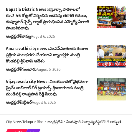
Bapatla Distric News :కస్తూర్బా పాఠశాలలో
రూ.2.46 కోట్లతో నిర్మించిన అదనపు తరగతి గదులు,
కంప్యూటర్-సైన్స్ ల్యాబ్ ప్రారంభించిన ఎమ్మెల్యే ఏలూరి
సాంబశివరావు
ఆంధ్రప్రదేశ్
బాపట్ల
August 6, 2026
Amaravathi city news :ఎంఎస్ఎంఈలకు రుణాల
ప్రక్రియ సులభతరం చేయాలని బ్యాంకర్లకు మంత్రి
కొండపల్లి శ్రీనివాస్ ఆదేశం
ఆంధ్రప్రదేశ్
గుంటూరు
August 6, 2026
Vijayawada city News :విజయవాడలో వైభవంగా
ప్రైమ్ వాలీబాల్ లీగ్ ట్రయల్స్-క్రీడాకారులకు మంత్రి
మండిపల్లి రాంప్రసాద్ రెడ్డి పిలుపు
ఆంధ్రప్రదేశ్
ఎన్టీఆర్
August 6, 2026
City News Telugu
>
Blog
>
ఆంధ్రప్రదేశ్
>
సింగపూర్‌ విద్యావ్యవస్థలోని 5 అద్భుతమైన రహస్యాలు ఇవే!