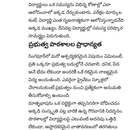
విద్యార్థులు ఒక సమస్యను విభిన్న కోణాల్లో ఎలా
ఆలోచించాలో ఇక్కడ నేర్చుకుంటారు. పరీక్షల మార్కుల
కంటే, విద్యార్థి ఎంత సృజనాత్మకంగా ఆలోచిస్తున్నాడనేది
అక్కడ ముఖ్యం. దీనివల్ల విద్యార్థుల్లో సమస్య పరిష్కార
సామర్థ్యం పెరుగుతుంది.
ప్రభుత్వ పాఠశాలల ప్రాధాన్యత
సింగపూర్‌లో మరో ఆశ్చర్యకరమైన విషయం ఏమిటంటే,
ప్రతి ఒక్కరూ ప్రభుత్వ బడుల్లోనే చదవాలి. ధనిక, పేద
అనే భేదం లేకుండా అందరికీ ఒకే రకమైన నాణ్యమైన
విద్య అందుతుంది. ఎవరైనా ప్రైవేటు స్కూళ్లలో
చేరాలనుకుంటే ప్రభుత్వం నుంచి ప్రత్యేకంగా అనుమతి
తీసుకోవాల్సి ఉంటుంది.
మాతృభాషను ఒక సబ్జెక్టుగా తప్పనిసరిగా బోధించడం
అక్కడి సంస్కృతి పట్ల వారికి ఉన్న గౌరవానికి నిదర్శనం.
పాఠశాలల్లో విద్యార్థులపై ఎటువంటి అదనపు ఒత్తిడి
లేకుండా, ఆహ్లాదకరమైన వాతావరణంలో తరగతులు