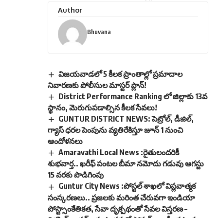
Author
Bhuvana
విజయవాడలో 5 కీలక ప్రాంతాల్లో ప్రమాదాల
నివారణకు పోలీసుల మాస్టర్ ప్లాన్!
District Performance Ranking లో జిల్లాకు 13వ
స్థానం, మెరుగుపడాల్సిన కీలక సేవలు!
GUNTUR DISTRICT NEWS: పెట్రోల్, డీజిల్,
గ్యాస్ ధరల పెంపును వ్యతిరేకిస్తూ జూన్ 1 నుంచి
ఆందోళనలు
Amaravathi Local News :రైతులందరికీ
శుభవార్త.. ఖరీఫ్ పంటల బీమా నమోదు గడువు ఆగస్టు
15 వరకు పొడిగింపు
Guntur City News :పోస్టల్ శాఖలో విప్లవాత్మక
సంస్కరణలు.. ప్రజలకు మరింత చేరువగా ఇండియా
పోస్ట్సాంకేతికత, సేవా దృక్పథంతో సేవల విస్తరణ –