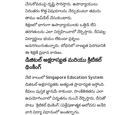
చేసుకోవడంపై దృష్టి సారిస్తారు. ఉపాధ్యాయులు
నిరంతరం కొత్త విషయాలను నేర్చుకుంటూ తమను
తాము అప్‌డేట్ చేసుకుంటారు.
శిక్షణలో భాగంగా ఉపాధ్యాయులకు ఒత్తిడి లేని
తరగతులను ఎలా నిర్వహించాలో నేర్పిస్తారు. దీనివల్ల
విద్యార్థులు భయం లేకుండా ప్రశ్నలు
అడగగలుగుతున్నారు. బోధనలో నాణ్యత పెరగడానికి
ఈ శిక్షణే ప్రధాన కారణం.
డిజిటల్ అక్షరాస్యత మరియు క్రిటికల్
థింకింగ్
నేటి కాలంలో
Singapore Education System
డిజిటల్ అక్షరాస్యతకు అత్యంత ప్రాధాన్యత ఇస్తోంది.
కేవలం పుస్తక జ్ఞానమే కాకుండా, సాంకేతికతను ఎలా
ఉపయోగించాలో చిన్నతనం నుంచే నేర్పిస్తారు. దీనితో
పాటు ‘క్రిటికల్ థింకింగ్’ (విశ్లేషణాత్మక ఆలోచన) అనేది
వారి విద్యా విధానంలో అంతర్భాగం.