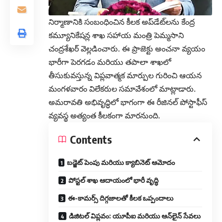
నిర్మాణానికి సంబంధించిన కీలక అప్‌డేట్‌లను కేంద్ర
కమ్యూనికేషన్ల శాఖ సహాయ మంత్రి పెమ్మసాని
చంద్రశేఖర్ వెల్లడించారు. ఈ ప్రాజెక్టు అంచనా వ్యయం
భారీగా పెరగడం మరియు తపాలా శాఖలో
తీసుకువస్తున్న విప్లవాత్మక మార్పుల గురించి ఆయన
మంగళవారం విలేకరుల సమావేశంలో మాట్లాడారు.
అమరావతి అభివృద్ధిలో భాగంగా ఈ రీజినల్ పోస్టాఫీస్
వ్యవస్థ అత్యంత కీలకంగా మారనుంది.
Contents
బడ్జెట్ పెంపు మరియు క్యాబినెట్ ఆమోదం
పోస్టల్ శాఖ ఆదాయంలో భారీ వృద్ధి
ఈ-కామర్స్ దిగ్గజాలతో కీలక ఒప్పందాలు
డిజిటల్ విప్లవం: యూపీఐ మరియు ఆన్‌లైన్ సేవలు