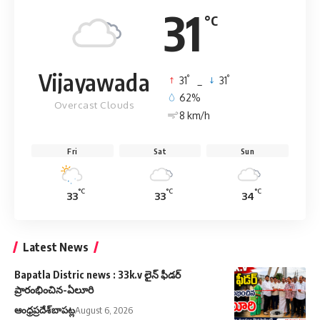
31
°C
Vijayawada
°
°
31
_
31
62%
Overcast Clouds
8 km/h
Fri
Sat
Sun
°C
°C
°C
33
33
34
Latest News
Bapatla Distric news : 33k.v లైన్ ఫీడర్
ప్రారంభించిన-ఏలూరి
ఆంధ్రప్రదేశ్
బాపట్ల
August 6, 2026