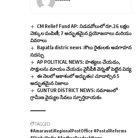
CM Relief Fund AP: నిడదవోలులో రూ.26 లక్షల
చెక్కుల పంపిణీ; 7 అద్భుతమైన ప్రయోజనాలు మరియు
వివరాలు
Bapatla distric news :కౌలు రైతులకు అవగాహన
సదస్సు
AP POLITICAL NEWS: హత్యలు చేయడం,
సాక్షులను మాయం చేయడం వైసీపీకి వెన్నతో పెట్టిన విద్య
ఈ నెలలో ఆకాశంలో అద్భుతం! చూడాల్సిన 5
అద్భుతమైన నిజాలు
GUNTUR DISTRICT NEWS: సమాజంలో
గ్రామీణ వైద్యుల సేవలు స్ఫూర్తిదాయకం
TAGGED:
#AmaravatiRegionalPostOffice #PostalReforms
#DigitalIndia #AndhraPradeshNews