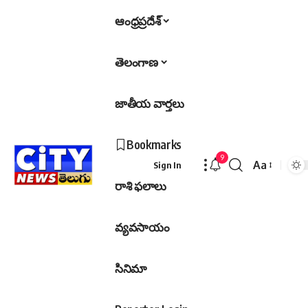
ఆంధ్రప్రదేశ్
తెలంగాణ
జాతీయ వార్తలు
Bookmarks
9
Aa
Sign In
Font
రాశి ఫలాలు
Resizer
వ్యవసాయం
సినిమా