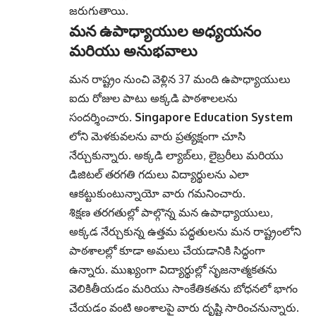
జరుగుతాయి.
మన ఉపాధ్యాయుల అధ్యయనం
మరియు అనుభవాలు
మన రాష్ట్రం నుంచి వెళ్లిన 37 మంది ఉపాధ్యాయులు
ఐదు రోజుల పాటు అక్కడి పాఠశాలలను
సందర్శించారు.
Singapore Education System
లోని మెళకువలను వారు ప్రత్యక్షంగా చూసి
నేర్చుకున్నారు. అక్కడి ల్యాబ్‌లు, లైబ్రరీలు మరియు
డిజిటల్ తరగతి గదులు విద్యార్థులను ఎలా
ఆకట్టుకుంటున్నాయో వారు గమనించారు.
శిక్షణ తరగతుల్లో పాల్గొన్న మన ఉపాధ్యాయులు,
అక్కడ నేర్చుకున్న ఉత్తమ పద్ధతులను మన రాష్ట్రంలోని
పాఠశాలల్లో కూడా అమలు చేయడానికి సిద్ధంగా
ఉన్నారు. ముఖ్యంగా విద్యార్థుల్లో సృజనాత్మకతను
వెలికితీయడం మరియు సాంకేతికతను బోధనలో భాగం
చేయడం వంటి అంశాలపై వారు దృష్టి సారించనున్నారు.