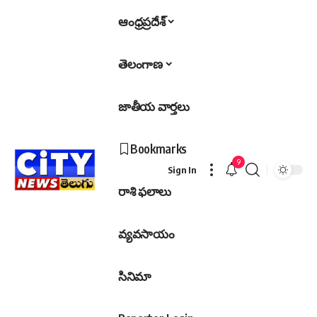
ఆంధ్రప్రదేశ్
తెలంగాణ
జాతీయ వార్తలు
Bookmarks
9
Sign In
రాశి ఫలాలు
వ్యవసాయం
సినిమా