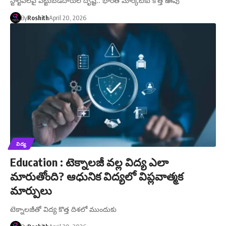
స్టార్టప్‌లపై పెట్టుబడిదారుల దృష్టి.. భారత మార్కెట్‌కు కొత్త ఊపు
By
Roshith
April 20, 2026
విద్య
Education : టెక్నాలజీ వల్ల విద్య ఎలా
మారుతోంది? ఆధునిక విద్యలో విప్లవాత్మక
మార్పులు
టెక్నాలజీతో విద్య కొత్త దిశలో ముందుకు