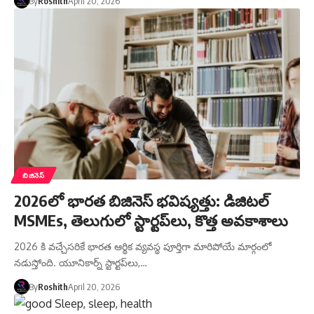
By
Roshith
April 20, 2026
బిజినెస్
2026లో భారత బిజినెస్ భవిష్యత్తు: డిజిటల్
MSMEs, తెలుగులో స్టార్టప్‌లు, కొత్త అవకాశాలు
2026 కి వచ్చేసరికే భారత ఆర్థిక వ్యవస్థ పూర్తిగా మారిపోయే మార్గంలో
నడుస్తోంది. యూనికార్న్ స్టార్టప్‌లు,…
By
Roshith
April 20, 2026