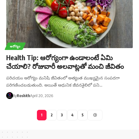
ఆరోగ్యం
Health Tip: ఆరోగ్యంగా ఉండాలంటే ఏమి
చేయాలి? రోజువారీ అలవాట్లతో మంచి జీవితం
పరిచయం ఆరోగ్యం మనిషి జీవితంలో అత్యంత ముఖ్యమైన సంపదగా
పరిగణించబడుతుంది. అయితే ఆధునిక జీవనశైలిలో పని…
By
Roshith
April 20, 2026
1
2
3
4
5