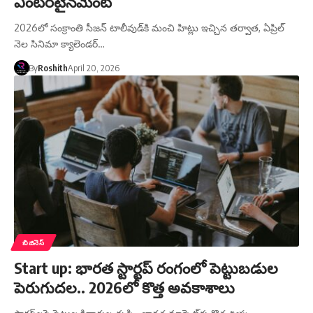
ఎంటర్‌టైన్‌మెంట్
2026లో సంక్రాంతి సీజన్ టాలీవుడ్‌కి మంచి హిట్లు ఇచ్చిన తర్వాత, ఏప్రిల్
నెల సినిమా క్యాలెండర్…
By
Roshith
April 20, 2026
బిజినెస్
Start up: భారత స్టార్టప్ రంగంలో పెట్టుబడుల
పెరుగుదల.. 2026లో కొత్త అవకాశాలు