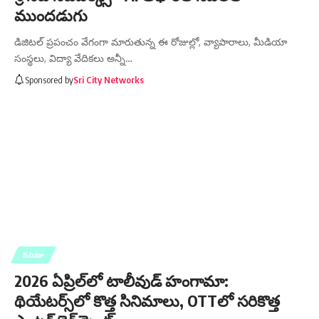
ముందడుగు
డిజిటల్ ప్రపంచం వేగంగా మారుతున్న ఈ రోజుల్లో, వ్యాపారాలు, మీడియా
సంస్థలు, విద్యా వేదికలు అన్నీ…
Sponsored by
Sri City Networks
సినిమా
2026 ఏప్రిల్‌లో టాలీవుడ్ హంగామా:
థియేటర్స్‌లో కొత్త సినిమాలు, OTTలో సరికొత్త