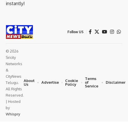
instantly!
Follow US
© 2026
Sricity
Networks
&
CityNews
Terms
About
Cookie
Advertise
of
Disclaimer
Telugu.
Us
Policy
Service
All Rights
Reserved.
| Hosted
by
Whispry