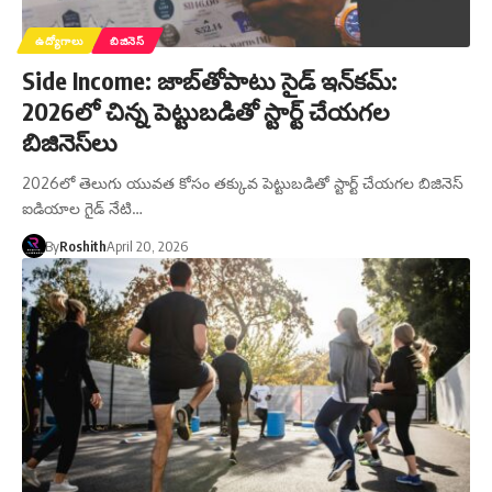
ఉద్యోగాలు
బిజినెస్
Side Income: జాబ్‌తోపాటు సైడ్ ఇన్‌కమ్:
2026లో చిన్న పెట్టుబడితో స్టార్ట్ చేయగల
బిజినెస్‌లు
2026లో తెలుగు యువత కోసం తక్కువ పెట్టుబడితో స్టార్ట్ చేయగల బిజినెస్
ఐడియాల గైడ్ నేటి…
By
Roshith
April 20, 2026