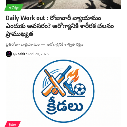
ఆరోగ్యం
Daily Work out : రోజువారీ వ్యాయామం
ఎందుకు అవసరం? ఆరోగ్యానికి శారీరక చలనం
ప్రాముఖ్యత
ప్రతిరోజూ వ్యాయామం — ఆరోగ్యానికి శాశ్వత రక్షణ
By
Roshith
April 20, 2026
క్రీడలు