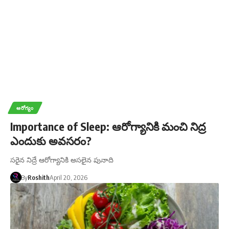
ఆరోగ్యం
Importance of Sleep: ఆరోగ్యానికి మంచి నిద్ర
ఎందుకు అవసరం?
సరైన నిద్రే ఆరోగ్యానికి అసలైన పునాది
By
Roshith
April 20, 2026