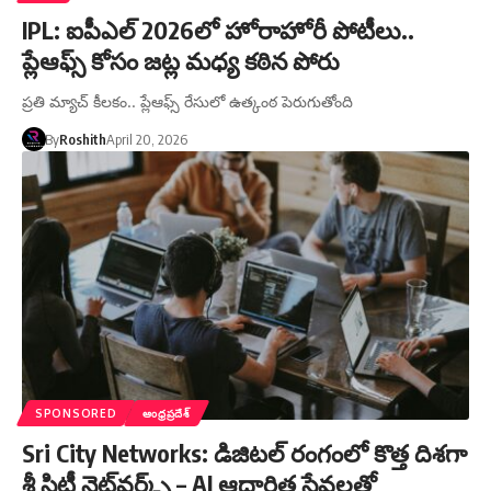
IPL: ఐపీఎల్ 2026లో హోరాహోరీ పోటీలు..
ప్లేఆఫ్స్ కోసం జట్ల మధ్య కఠిన పోరు
ప్రతి మ్యాచ్ కీలకం.. ప్లేఆఫ్స్ రేసులో ఉత్కంఠ పెరుగుతోంది
By
Roshith
April 20, 2026
SPONSORED
ఆంధ్రప్రదేశ్
Sri City Networks: డిజిటల్ రంగంలో కొత్త దిశగా
శ్రీ సిటీ నెట్‌వర్క్స్ – AI ఆధారిత సేవలతో