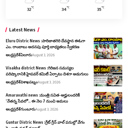
°C
°C
°C
32
34
35
Latest News
Eluru Distric News :పారిజాతగిరి దేవస్థాన ఈఓగా
ఎం. రాంబాబు అదనపు పూర్తి బాధ్యతలు స్వీకరణ
ఆంధ్రప్రదేశ్
ఏలూరు
August 3, 2026
Visakha district News :గిరిజన సమస్యల
పరిష్కారానికి హైపవర్ కమిటీ ఏర్పాటు దిశగా అడుగులు
ఆంధ్రప్రదేశ్
విశాఖపట్నం
August 3, 2026
Amaravathi news :మంత్రి సవిత-అర్హులందరికీ
‘నేతన్న సేవలో’.. ఈ నెల 7 నుంచి అమలు
ఆంధ్రప్రదేశ్
గుంటూరు
August 3, 2026
Guntur Distric News :గ్రేట్ గ్రీన్ వాల్ పనుల్లో వేగం