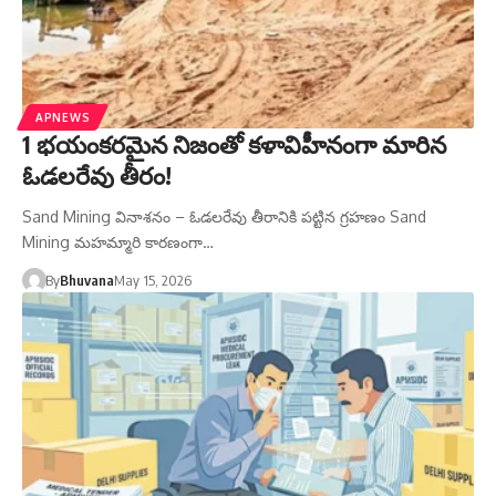
APNEWS
1 భయంకరమైన నిజంతో కళావిహీనంగా మారిన
ఓడలరేవు తీరం!
Sand Mining వినాశనం – ఓడలరేవు తీరానికి పట్టిన గ్రహణం Sand
Mining మహమ్మారి కారణంగా…
By
Bhuvana
May 15, 2026