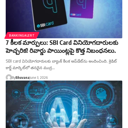
BANKINGALERT
7 కీలక మార్పులు: SBI Card వినియోగదారులకు
హెచ్చరిక! రివార్డు పాయింట్లపై కొత్త నిబంధనలు.
SBI card వినియోగదారులకు బ్యాంక్ కీలక అప్‌డేట్‌ను అందించింది. క్రెడిట్
కార్డ్ మార్కెట్‌లో తనదైన ముద్ర…
By
Bhuvana
June 3, 2026