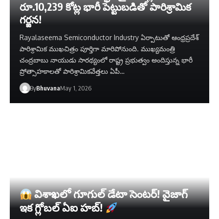
రూ.10,239 కోట్ల భారీ పెట్టుబడితో పారిశ్రామిక
గర్జన!
Rayalaseema Semiconductor Industry ఏర్పాటుతో ఆంధ్రప్రదేశ్
పారిశ్రామిక ముఖచిత్రం పూర్తిగా మారిపోనుంది. ముఖ్యమంత్రి
చంద్రబాబు నాయుడు సారథ్యంలో రాష్ట్ర ప్రభుత్వం అందిస్తున్న భారీ
ప్రోత్సాహకాలతో పారిశ్రామికవేత్తలు ఏపీ…
By
Bhuvana
May 1, 2026
విశాఖలో గూగుల్ డేటా సెంటర్! వైజాగ్
ఇక గ్లోబల్ ఏఐ హబ్!