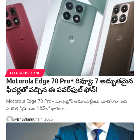
FLAGSHIPPHONE
Motorola Edge 70 Pro+ రివ్యూ: 7 అద్భుతమైన
ఫీచర్లతో వచ్చిన ఈ పవర్‌ఫుల్ ఫోన్!
Motorola Edge 70 Pro+ మార్కెట్లోకి అడుగుపెట్టింది. మోటోరొలా తన
సరికొత్త ప్రీమియం సిరీస్‌లో భాగంగా…
By
Bhuvana
June 4, 2026