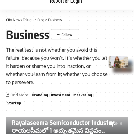
Reporter Login
City News Telugu
>
Blog
>
Business
Business
The real test is not whether you avoid this
failure, because you won’t. It’s whether you let
it harden or shame you into inaction, or
whether you learn from it; whether you choose
to persevere.
Find More:
Branding
Investment
Marketing
Startup
BUSINESS
ఆంధ్రప్రదేశ్
Rayalaseema Semiconductor Industry:
రాయలసీమలో 1 అద్భుతమైన విప్లవం..