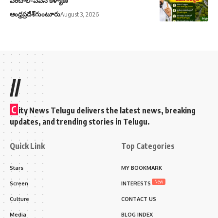
పెంచాలి-పవన్ కళ్యాణ్
ఆంధ్రప్రదేశ్
గుంటూరు
August 3, 2026
//
C
ity News Telugu delivers the latest news, breaking
updates, and trending stories in Telugu.
Quick Link
Top Categories
Stars
MY BOOKMARK
New
Screen
INTERESTS
Culture
CONTACT US
Media
BLOG INDEX