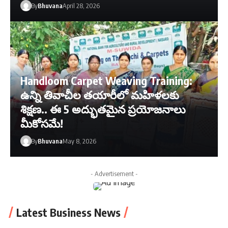
By
Bhuvana
April 28, 2026
Handloom Carpet Weaving Training:
ఉన్ని తివాచీల తయారీలో మహిళలకు
శిక్షణ.. ఈ 5 అద్భుతమైన ప్రయోజనాలు
మీకోసమే!
By
Bhuvana
May 8, 2026
- Advertisement -
Latest Business News