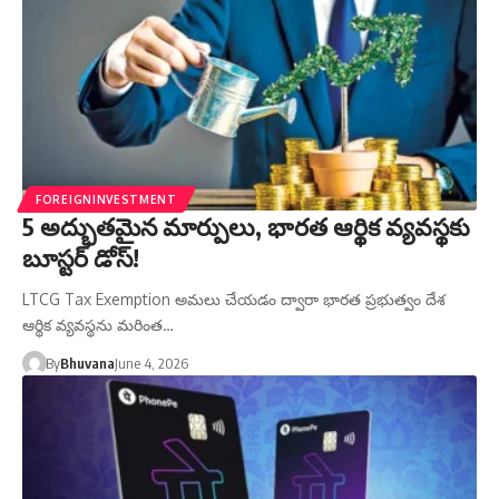
FOREIGNINVESTMENT
5 అద్భుతమైన మార్పులు, భారత ఆర్థిక వ్యవస్థకు
బూస్టర్ డోస్!
LTCG Tax Exemption అమలు చేయడం ద్వారా భారత ప్రభుత్వం దేశ
ఆర్థిక వ్యవస్థను మరింత…
By
Bhuvana
June 4, 2026