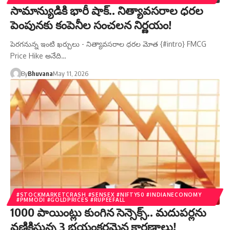
సామాన్యుడికి భారీ షాక్.. నిత్యావసరాల ధరల
పెంపునకు కంపెనీల సంచలన నిర్ణయం!
పెరగనున్న ఇంటి ఖర్చులు - నిత్యావసరాల ధరల మోత {#intro} FMCG
Price Hike అనేది…
By
Bhuvana
May 11, 2026
#STOCKMARKETCRASH #SENSEX #NIFTY50 #INDIANECONOMY
#PMMODI #GOLDPRICES #RUPEEFALL
1000 పాయింట్లు కుంగిన సెన్సెక్స్.. మదుపర్లను
వణికిస్తున్న 3 భయంకరమైన కారణాలు!