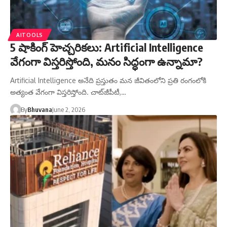
AITOOLS
5 షాకింగ్ హెచ్చరికలు: Artificial Intelligence
వేగంగా విస్తరిస్తోంది, మనం సిద్ధంగా ఉన్నామా?
Artificial Intelligence అనేది ప్రస్తుతం మన జీవితంలోని ప్రతి రంగంలోకి
అత్యంత వేగంగా విస్తరిస్తోంది. చాట్‌జీపీటీ,…
By
Bhuvana
June 2, 2026