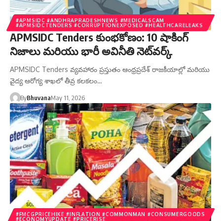
#APMSIDC #ANDHRAPRADESHNEWS #MEDICALSCAM
#APMSIDCTENDERS #CORRUPTIONEXPOSED #HEALTHCARELEAKS
APMSIDC Tenders కుంభకోణం: 10 షాకింగ్
నిజాలు మరియు భారీ అవినీతి నెట్‌వర్క్
APMSIDC Tenders వ్యవహారం ప్రస్తుతం ఆంధ్రప్రదేశ్ రాజకీయాల్లో మరియు
వైద్య ఆరోగ్య శాఖలో తీవ్ర కలకలం…
By
Bhuvana
May 11, 2026
#FMCGPRICEHIKE #INFLATION #COMMONMAN #CONSUMERGOODS
#ECONOMYUPDATE #PRICERISE