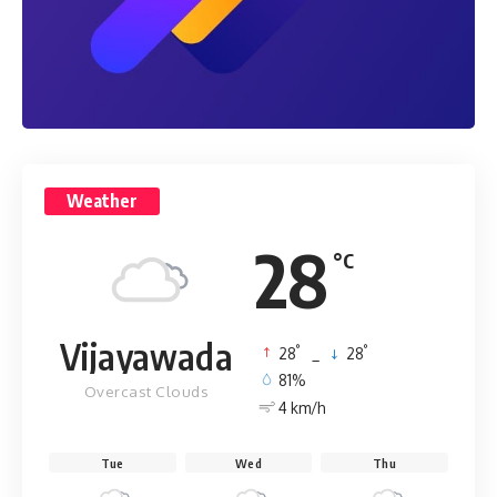
Weather
28
°C
Vijayawada
°
°
28
_
28
81%
Overcast Clouds
4 km/h
Tue
Wed
Thu