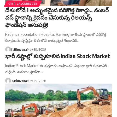
CRITICALCARE2026
దేశంలోనే 1 అద్భుతమైన సరికొత్త రికార్డు.. నంబర్
వన్ స్థానాన్ని కైవసం చేసుకున్న రిలయన్స్
ఫౌండేషన్ ఆసుపత్రి!
Reliance Foundation Hospital Ranking జాతీయ స్థాయిలో సరికొత్త
రికార్డులను సృష్టిస్తూ దేశంలోనే అత్యున్నత శిఖరానికి…
By
Bhuvana
May 30, 2026
భారీ నష్టాల్లో కుప్పకూలిన Indian Stock Market
Indian Stock Market ఈ శుక్రవారం ఊహించని విధంగా భారీ పతనానికి
గురైంది. ఉదయం ఫ్లాట్‌గా…
By
Bhuvana
May 29, 2026