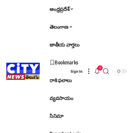
ఆంధ్రప్రదేశ్
తెలంగాణ
జాతీయ వార్తలు
Bookmarks
9
Sign In
రాశి ఫలాలు
వ్యవసాయం
సినిమా