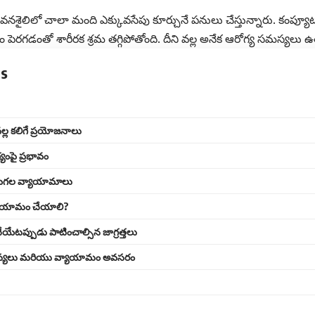
జీవనశైలిలో చాలా మంది ఎక్కువసేపు కూర్చునే పనులు చేస్తున్నారు. కంప్యూట
ం పెరగడంతో శారీరక శ్రమ తగ్గిపోతోంది. దీని వల్ల అనేక ఆరోగ్య సమస్యలు
ts
్ల కలిగే ప్రయోజనాలు
యంపై ప్రభావం
ేయగల వ్యాయామాలు
యాయామం చేయాలి?
ేటప్పుడు పాటించాల్సిన జాగ్రత్తలు
్యలు మరియు వ్యాయామం అవసరం