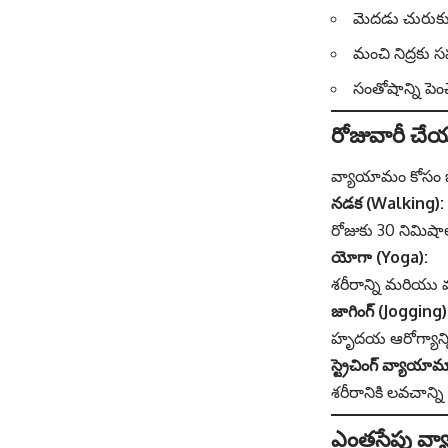
మెదడు చురుకు
మంచి నిద్రకు
సంతోషాన్ని పెం
రోజువారీ చ
వ్యాయామం కోసం జి
నడక (Walking):
రోజుకు 30 నిమిషా
యోగా (Yoga):
శరీరాన్ని మరియు 
జాగింగ్ (Jogging)
హృదయ ఆరోగ్యాన్ని
స్ట్రెచింగ్ వ్యాయా
శరీరానికి లవచాన్ని
ఎంతసేపు వ్