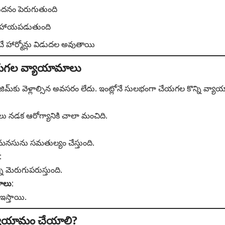
దనం పెరుగుతుంది
 సహాయపడుతుంది
చే హార్మోన్లు విడుదల అవుతాయి
ేయగల వ్యాయామాలు
మ్‌కు వెళ్లాల్సిన అవసరం లేదు. ఇంట్లోనే సులభంగా చేయగల కొన్ని వ్య
లు నడక ఆరోగ్యానికి చాలా మంచిది.
మనసును సమతుల్యం చేస్తుంది.
:
 మెరుగుపరుస్తుంది.
మాలు:
 ఇస్తాయి.
యాయామం చేయాలి?