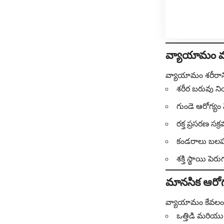
వ్యాయామం వల
వ్యాయామం శరీరాన
శరీర బరువు న
గుండె ఆరోగ్య
రక్త ప్రసరణ స
కండరాలు బల
శక్తి స్థాయి పెర
మానసిక ఆరోగ్
వ్యాయామం కేవలం శ
ఒత్తిడి మరియు