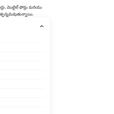
ర్లు, మొబైల్ ఫోన్లు మరియు
 ఉత్పన్నమవుతున్నాయి.