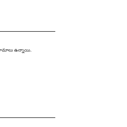
ాయామాలు ఉన్నాయి.