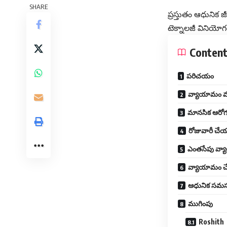
SHARE
ప్రస్తుతం ఆధునిక 
టెక్నాలజీ వినియోగ
Conten
పరిచయం
వ్యాయామం వల
మానసిక ఆరోగ్
రోజువారీ చ
ఎంతసేపు వ్
వ్యాయామం చేయ
ఆధునిక సమస
ముగింపు
Roshith