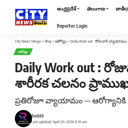
ఆంధ్రప్రదేశ్
తెలంగాణ
జాతీయ
Reporter Login
City News Telugu
>
Blog
>
ఆరోగ్యం
>
Daily Work out : రోజువారీ వ్యాయామం
ఆరోగ్యం
Daily Work out : రో
శారీరక చలనం ప్రాముఖ
ప్రతిరోజూ వ్యాయామం — ఆరోగ్యానికి 
Roshith
Last updated: April 20, 2026 6:16 am