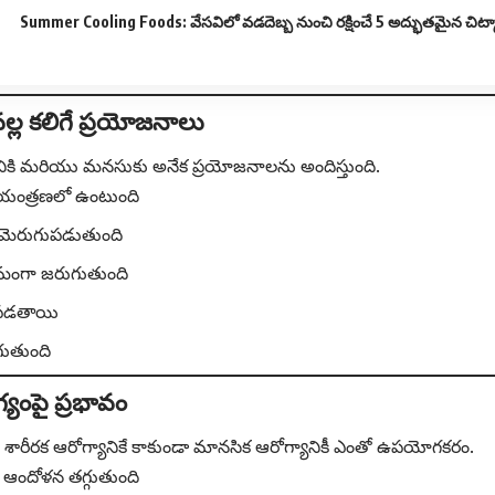
Summer Cooling Foods: వేసవిలో వడదెబ్బ నుంచి రక్షించే 5 అద్భుతమైన చిట్
్ల కలిగే ప్రయోజనాలు
ికి మరియు మనసుకు అనేక ప్రయోజనాలను అందిస్తుంది.
ియంత్రణలో ఉంటుంది
ం మెరుగుపడుతుంది
క్రమంగా జరుగుతుంది
పడతాయి
ుగుతుంది
యంపై ప్రభావం
ారీరక ఆరోగ్యానికే కాకుండా మానసిక ఆరోగ్యానికీ ఎంతో ఉపయోగకరం.
 ఆందోళన తగ్గుతుంది