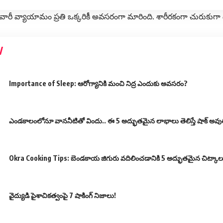
వారీ వ్యాయామం ప్రతి ఒక్కరికీ అవసరంగా మారింది. శారీరకంగా చురుకుగా 
Importance of Sleep: ఆరోగ్యానికి మంచి నిద్ర ఎందుకు అవసరం?
ఎండకాలంలోనూ వాననీటితో విందు.. ఈ 5 అద్భుతమైన లాభాలు తెలిస్తే షాక్ అవు
Okra Cooking Tips: బెండకాయ జిగురు వదిలించడానికి 5 అద్భుతమైన చిట్కాల
వైద్యుడి పైశాచికత్వంపై 7 షాకింగ్ నిజాలు!