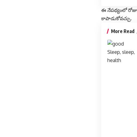
ఈ నేపథ్యంలో రోజు
కాపాడుకోవచ్చు.
More Read