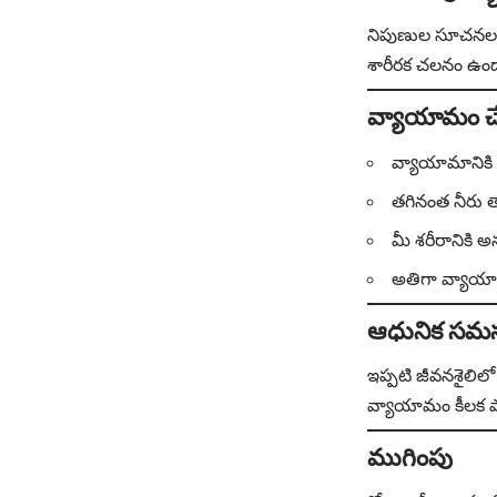
నిపుణుల సూచనల ప
శారీరక చలనం ఉండ
వ్యాయామం చేయ
వ్యాయామానికి 
తగినంత నీరు త
మీ శరీరానికి
అతిగా వ్యాయా
ఆధునిక సమ
ఇప్పటి జీవనశైలిల
వ్యాయామం కీలక పాత
ముగింపు