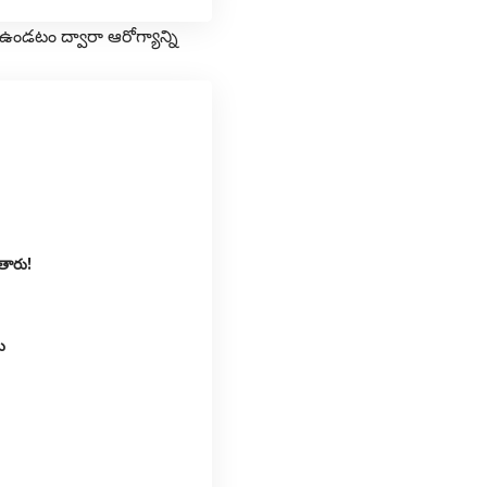
ఉండటం ద్వారా ఆరోగ్యాన్ని
తారు!
ు