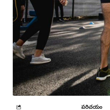
పరిచయం