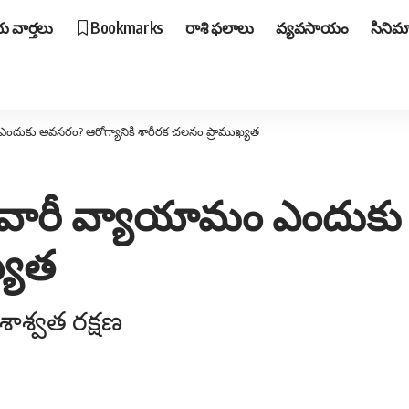
 వార్తలు
Bookmarks
రాశి ఫలాలు
వ్యవసాయం
సినిమ
 ఎందుకు అవసరం? ఆరోగ్యానికి శారీరక చలనం ప్రాముఖ్యత
జువారీ వ్యాయామం ఎందుకు
్యత
శాశ్వత రక్షణ