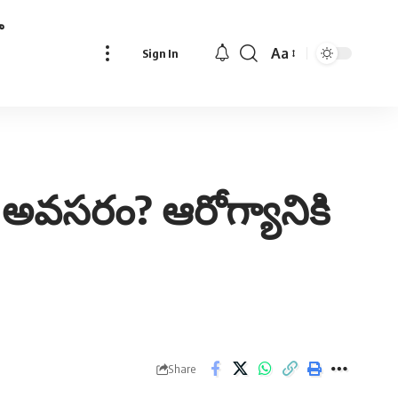
ా
Aa
Sign In
Font
Resizer
 అవసరం? ఆరోగ్యానికి
Share