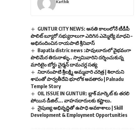
Karthik
GUNTUR CITY NEWS: అనతి కాలంలోనే టీడీపీ
పొలిట్ బ్యూరో సభ్యురాలుగా ఎదిగిన ఎమ్మెల్యే మాధవి –
అభినందించిన రాయపాటి శ్రీనివాస్
Bapatla distric news :పావులూరులో వైభవంగా
పొలిమేర తిరునాళ్ళు.. స్వామివారిని దర్శించుకున్న
మారిటైం బోర్డు చైర్మన్ దామచర్ల సత్య
నిదానంపాటి శ్రీలక్ష్మి అమ్మవారి చరిత్ర | శిలాదుని
శాపంతో పార్వతీదేవి భూలోక అవతారం | Palnadu
Temple Story
OIL ISSUE IN GUNTUR: బ్లాక్ మార్కెట్ కు తరలి
పోయిన డీజిల్…. వాహనదారులకు కష్టాలు.
నైపుణ్య అభివృద్ధితో ఉపాధి అవకాశాలు | Skill
Development & Employment Opportunities