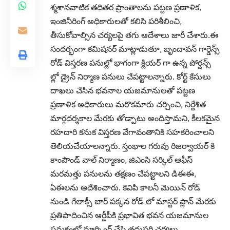
శ్మశానవాటిక తదితర ప్రాంతాలను పట్టణ ప్రణాళిక,
ఇంజినీరింగ్ అధికారులతో కలిసి పరిశీలించి,
తీసుకోవాల్సిన చర్యలపై తగు ఆదేశాలు జారీ చేశారు.ఈ
సందర్భంగా కమిషనర్ మాట్లాడుతూ, బృందావన్ గార్డెన్స్
రోడ్ విస్తరణ పనుల్లో భాగంగా క్లియర్ గా ఉన్న పోర్షన్స్
ల్లో డ్రైన్ నిర్మాణ పనులు చేపట్టాలన్నారు. కోర్ట్ కేసులు
దాఖలు చేసిన భవనాల యజమానులతో పట్టణ
ప్రణాళిక అధికారులు మరొకమారు చర్చించి, నిర్దేశిత
మార్గదర్శకాల మేరకు తోడ్పాటు అందిస్తామని, కీలకమైన
రహదారి కనుక విస్తరణ వేగావంతానికి సహకరించాలని
తెలియచేయాలన్నారు. స్తంభాల గరువు రిజర్వాయర్ కి
కాంపౌండ్ వాల్ నిర్మాణం, జిఎంసి సర్కిల్ ఆఫీస్
మరమత్తు పనులను తక్షణం చేపట్టాలని డిఈఈ,
ఏఈలను ఆదేశించారు. కెవిపి కాలనీ మెయిన్ రోడ్
నుండి గేలాక్సీ బార్ పక్కన రోడ్ లో మాస్టర్ ప్లాన్ మేరకు
ప్రతిపాదించిన ఆర్డీపీకి ప్రభావిత భవన యజమానుల
సమక్షంలో మార్కింగ్ చేసి తదుపరి చర్యలు