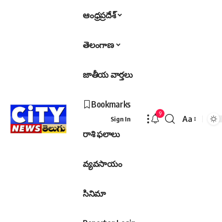
ఆంధ్రప్రదేశ్
తెలంగాణ
జాతీయ వార్తలు
Bookmarks
9
Aa
Sign In
Font
రాశి ఫలాలు
Resizer
వ్యవసాయం
సినిమా