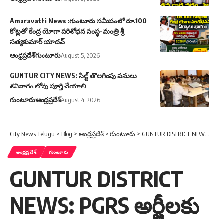
Amaravathi News :గుంటూరు సమీపంలో రూ.100
కోట్లతో కేంద్ర యోగా పరిశోధన సంస్థ-మంత్రి శ్రీ
సత్యకుమార్ యాదవ్
ఆంధ్రప్రదేశ్
గుంటూరు
August 5, 2026
GUNTUR CITY NEWS: సిల్ట్ తొలగింపు పనులు
శనివారం లోపు పూర్తి చేయాలి
గుంటూరు
ఆంధ్రప్రదేశ్
August 4, 2026
City News Telugu
>
Blog
>
ఆంధ్రప్రదేశ్
>
గుంటూరు
>
GUNTUR DISTRICT NEWS: PGRS అర్జీలకు నాణ్యమైన పరిష్కారం చూపాలి: కలెక్టర్
ఆంధ్రప్రదేశ్
గుంటూరు
GUNTUR DISTRICT
NEWS: PGRS అర్జీలకు