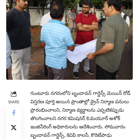
గుంటూరు నగరంలోని బృందావన్ గార్డెన్స్ మెయిన్ రోడ్
విస్తరణ పూర్తి అయిన ప్రాంతాల్లో డ్రైన్ నిర్మాణ పనులు
SHARE
ప్రారంభించాలని, నిర్మాణ వ్యర్ధాలను ఎప్పటికప్పుడు
తొలగించాలని నగర కమిషనర్ కె.మయూర్ అశోక్
ఇంజినీరింగ్ అధికారులను ఆదేశించారు. సోమవారం
బృందావన్ గార్డెన్స్, కెవిపి కాలనీ, కొరెటేపాడు