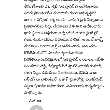
తీసుకోవాలని డిప్యూటీ సిటి ప్లానర్ ని ఆదేశించారు.
సదరు ప్రాంతంలోని చంద్రభాను కుంట అభివృద్ధిలో
భాగంగా ఫెన్సింగ్, కట్ట (బండ్), వాకింగ్ ట్రాక్ ఏర్పాటుకు
ప్రతిపాదనలు సిద్దం చేయాలని డిఈఈని ఆదేశించారు.
ఖాళీ స్థలాలు అధికంగా ఉన్నందున ఆయా ప్లాట్ ల్లో
గంబూషియా చేపలు వదలడం, ఫాగింగ్, ఆయిల్ బాల్స్
వేయాలని బయాలజిస్ట్ ని ఆదేశించారు. అనంతరం
కొరెటెపాడులోని హిందూ శ్మశానవాటికను
పరిశీలించారు.పర్యటనలో సిటి ప్లానర్ రాంబాబు, ఎస్ఈ
సుందర్రామిరెడ్డి, డిప్యూటీ సిటి ప్లానర్ సూరజ్ కుమార్,
ఈఈ విష్ణు, డిఈఈలు వెంకటరమణ, రమేష్ బాబు,
ఎస్ఎస్ లు సోమశేఖర్, ఐజాక్, ప్రజారోగ్య, ఇంజినీరింగ్,
పట్టణ ప్రణాలిక అధికారులు, సచివాలయ కార్యదర్శులు
పాల్గొన్నారు.
Author