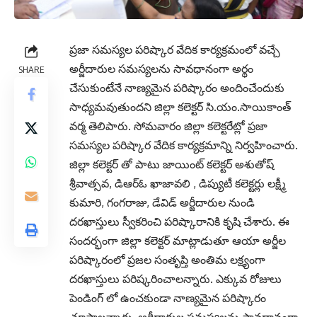
ప్రజా సమస్యల పరిష్కార వేదిక కార్యక్రమంలో వచ్చే
అర్జీదారుల సమస్యలను సావధానంగా అర్థం
SHARE
చేసుకుంటేనే నాణ్యమైన పరిష్కారం అందించేందుకు
సాధ్యమవుతుందని జిల్లా కలెక్టర్ సి.యం.సాయికాంత్
వర్మ తెలిపారు. సోమవారం జిల్లా కలెక్టరేట్లో ప్రజా
సమస్యల పరిష్కార వేదిక కార్యక్రమాన్ని నిర్వహించారు.
జిల్లా కలెక్టర్ తో పాటు జాయింట్ కలెక్టర్ అశుతోష్
శ్రీవాత్సవ, డిఆర్ఓ ఖాజావలి , డిప్యుటీ కలెక్టర్లు లక్ష్మీ
కుమారి, గంగరాజు, డేవిడ్ అర్జీదారుల నుండి
దరఖాస్తులు స్వీకరించి పరిష్కారానికి కృషి చేశారు. ఈ
సందర్భంగా జిల్లా కలెక్టర్ మాట్లాడుతూ ఆయా అర్జీల
పరిష్కారంలో ప్రజల సంతృప్తి అంతిమ లక్ష్యంగా
దరఖాస్తులు పరిష్కరించాలన్నారు. ఎక్కువ రోజులు
పెండింగ్ లో ఉంచకుండా నాణ్యమైన పరిష్కారం
చూపాలన్నారు. అర్జీదారుల సమస్యలను సావధానంగా