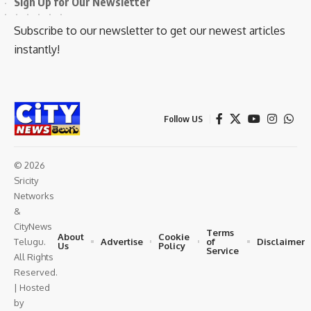
Sign Up for Our Newsletter
Subscribe to our newsletter to get our newest articles
instantly!
Follow US
© 2026
Sricity
Networks
&
CityNews
Terms
About
Cookie
Advertise
of
Disclaimer
Telugu.
Us
Policy
Service
All Rights
Reserved.
| Hosted
by