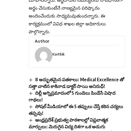
అర్థం చేసుకుంటేనే నాణ్యమైన పరిష్కారం
అందించేందుకు సాధ్యమవుతుందన్నారు. ఈ
కార్యక్రమంలో వివిధ శాఖల జిల్లా అధికారులు
పాల్గొన్నారు.
Author
Karthik
8 అద్భుతమైన పతకాలు: Medical Excellence తో
సత్తా చాటిన కాకినాడ డాక్టర్ సాయి అనిరుధ్!
దిల్లీ అగ్నిప్రమాదంలో 5 గుండెలు పిండేసే విషాద
గాథలు!
సోషల్ మీడియాలో ఈ 5 తప్పులు చేస్తే కఠిన చర్యలు
తప్పవు!
ఆంధ్రప్రదేశ్ ప్రభుత్వ పాఠశాలల్లో విప్లవాత్మక
మార్పులు: మెరుగైన విద్య దిశగా ఒక అడుగు