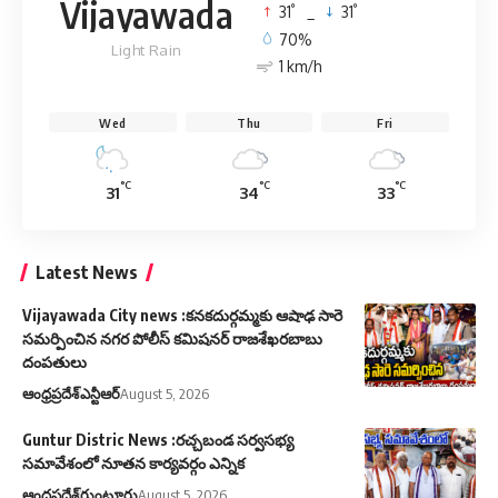
Vijayawada
°
°
31
_
31
70%
Light Rain
1 km/h
Wed
Thu
Fri
°C
°C
°C
31
34
33
Latest News
Vijayawada City news :కనకదుర్గమ్మకు ఆషాఢ సారె
సమర్పించిన నగర పోలీస్ కమిషనర్ రాజశేఖరబాబు
దంపతులు
ఆంధ్రప్రదేశ్
ఎన్టీఆర్
August 5, 2026
Guntur Distric News :రచ్చబండ సర్వసభ్య
సమావేశంలో నూతన కార్యవర్గం ఎన్నిక
ఆంధ్రప్రదేశ్
గుంటూరు
August 5, 2026