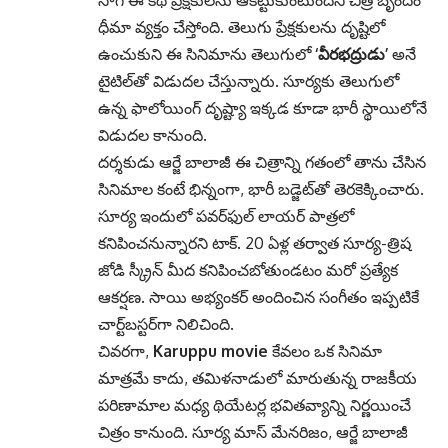
సాగే ఈ కథ ప్రేక్షకులను ఆకట్టుకుంటుందని చిత్ర బృందం
ధీమా వ్యక్తం చేస్తోంది. తెలుగు ప్రేక్షకులను దృష్టిలో
ఉంచుకుని ఈ సినిమాను తెలుగులో
‘వీరభద్రుడు’
అనే
టైటిల్‌తో విడుదల చేస్తున్నారు. సూర్యకు తెలుగులో
ఉన్న ఫాలోయింగ్ దృష్ట్యా ఇక్కడ కూడా భారీ స్థాయిలోనే
విడుదల కానుంది.
దర్శకుడు ఆర్జే బాలాజీ ఈ చిత్రాన్ని గతంలో తాను చేసిన
సినిమాల కంటే భిన్నంగా, భారీ బడ్జెట్‌తో తెరకెక్కించారు.
సూర్య ఇందులో పవర్‌ఫుల్ లాయర్ పాత్రలో
కనిపించనున్నారని టాక్. 20 ఏళ్ల తర్వాత సూర్య-త్రిష
జోడి స్క్రీన్ మీద కనిపించబోతుండటం మరో ప్రత్యేక
ఆకర్షణ. సాయి అభ్యంకర్ అందించిన సంగీతం ఇప్పటికే
చార్ట్‌బస్టర్‌గా నిలిచింది.
చివరగా,
Karuppu movie
కేవలం ఒక సినిమా
మాత్రమే కాదు, తమిళనాడులో మారుతున్న రాజకీయ
పరిణామాల మధ్య థియేటర్ల భవితవ్యాన్ని నిర్ణయించే
చిత్రం కానుంది. సూర్య మాస్ మేనరిజం, ఆర్జే బాలాజీ