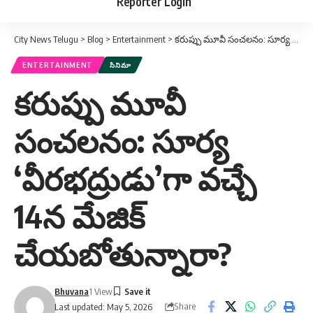
Reporter Login
City News Telugu
>
Blog
>
Entertainment
>
కరుప్పు మూవీ సంచలనం: సూర్య ‘వీరభద్రుడు’గా వచ్చే 14న మేజిక్ చేయబోతున్నారా?
ENTERTAINMENT
సినిమా
కరుప్పు మూవీ
సంచలనం: సూర్య
‘వీరభద్రుడు’గా వచ్చే
14న మేజిక్
చేయబోతున్నారా?
Bhuvana
1 View
Share
Last updated: May 5, 2026