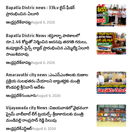
Bapatla Distric news : 33k.v లైన్ ఫీడర్
ప్రారంభించిన-ఏలూరి
ఆంధ్రప్రదేశ్
బాపట్ల
August 6, 2026
Bapatla Distric News :కస్తూర్బా పాఠశాలలో
రూ.2.46 కోట్లతో నిర్మించిన అదనపు తరగతి గదులు,
కంప్యూటర్-సైన్స్ ల్యాబ్ ప్రారంభించిన ఎమ్మెల్యే ఏలూరి
సాంబశివరావు
ఆంధ్రప్రదేశ్
బాపట్ల
August 6, 2026
Amaravathi city news :ఎంఎస్ఎంఈలకు రుణాల
ప్రక్రియ సులభతరం చేయాలని బ్యాంకర్లకు మంత్రి
కొండపల్లి శ్రీనివాస్ ఆదేశం
ఆంధ్రప్రదేశ్
గుంటూరు
August 6, 2026
Vijayawada city News :విజయవాడలో వైభవంగా
ప్రైమ్ వాలీబాల్ లీగ్ ట్రయల్స్-క్రీడాకారులకు మంత్రి
మండిపల్లి రాంప్రసాద్ రెడ్డి పిలుపు
ఆంధ్రప్రదేశ్
ఎన్టీఆర్
August 6, 2026