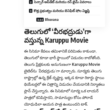
సెన్సార్ అప్‌డేట్ మరియు రన్ టైమ్ వివరాలు
కొత్త ప్రభుత్వం మరియు బెనిఫిట్ షోల విజ్ఞప్తి
Bhuvana
తెలుగులో ‘వీరభద్రుడు’గా
వస్తున్న Karuppu Movie
ఈ సినిమా కేవలం తమిళానికే పరిమితం కాకుండా,
తెలుగులో కూడా భారీ స్థాయిలో విడుదల కాబోతోంది.
తెలుగు ప్రేక్షకులకు అనుగుణంగా
Karuppu Movie
టైటిల్‌ను ‘వీరభద్రుడు’గా మార్చారు. సూర్యకు తెలుగు
రాష్ట్రాల్లో ఉన్న క్రేజ్ దృష్ట్యా, ఇక్కడ కూడా రికార్డు స్థాయి
థియేటర్లలో ఈ చిత్రాన్ని విడుదల చేయడానికి నిర్మాతలు
ప్లాన్ చేస్తున్నారు. ఈ సినిమాలో సూర్య ఒక లాయర్
పాత్రలో కనిపిస్తారని, సామాన్యుల కోసం పోరాడే
యోధుడిలా ఆయన పాత్ర ఉంటుందని టాక్.