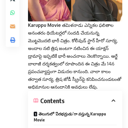
Karuppu Movie
తమిళనాడు ఎన్నికల ఫలితాల
అనంతరం థియేటర్లలో సందడి చేయనున్న
మొట్టమొదటి భారీ చిత్రం. కోలీవుడ్ స్టార్ హీరో సూర్య,
అందాల నటి త్రిష జంటగా నటించిన ఈ యాక్షన్
డ్రామాపై ఇప్పటికే భారీ అంచనాలు నెలకొన్నాయి. ఆర్జే
బాలాజీ దర్శకత్వంలో రూపొందిన ఈ చిత్రం మే 14న
ప్రపంచవ్యాప్తంగా విడుదల కానుంది.
చాలా కాలం
తర్వాత సూర్య, త్రిష జోడీ స్క్రీన్‌పై కనిపించనుండటంతో
అభిమానుల ఆనందానికి అవధులు లేవు.
Contents
తెలుగులో ‘వీరభద్రుడు’గా వస్తున్న Karuppu
Movie