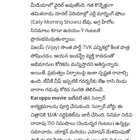
మీడియాలో వైరల్ అవుతోంది. గత కొన్నేళ్లుగా
తమిళనాడు రూరల్ ఏరియాల్లో ఎర్లీ మార్నింగ్ షోలు
(Early Morning Shows) లేవు. అగ్ర హీరోల
సినిమాలు కూడా ఉదయం 9 గంటలకే
ప్రారంభమవుతున్నాయి.
విజయ్ (Vijay) సొంత పార్టీ TVK ఎన్నికల్లో కీలక పాత్ర
పోషించడం, ఆయన ఇండస్ట్రీ వ్యక్తి కావడంతో
అభిమానుల కోరికను మన్నిస్తారని ఆశిస్తున్నారు.
అయితే, ప్రభుత్వం ఏర్పాటుపై ఇంకా స్పష్టత రావాల్సి
ఉంది. టీవీకే చీఫ్ ఇప్పటికే గవర్నర్‌కు లేఖ రాసి రెండు
వారాల గడువు కోరిన సంగతి తెలిసిందే.
Karuppu movie
ఇటీవలే తన సెన్సార్
కార్యక్రమాలను పూర్తి చేసుకుంది. సెన్సార్ బోర్డు ఈ
చిత్రానికి
‘U/A’
సర్టిఫికెట్‌ను జారీ చేసింది. సినిమా నిడివి
దాదాపు 150 నిమిషాలు (రెండున్నర గంటలు) ఉన్నట్లు
సమాచారం.
యాక్షన్ మరియు ఎమోషన్ మేళవింపుతో