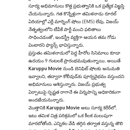
సూర్య అభిమానులు కొత్త ప్రభుత్వానికి ఒక ప్రత్యేక విజ్ఞప్తి
చేయనున్నారు. గత కొన్నేళ్లుగా తమిళనాడు రూరల్
ఏరియాల్లో ఎర్లీ మార్నింగ్ షోలు (EMS) లేవు. విజయ్
నేతృత్వంలోని టీవీకే పార్టీ మంచి ఫలితాలు
సాధించడంతో, ఇండస్ట్రీ వ్యక్తిగా ఆయన తమ గోడు
వింటారని ఫ్యాన్స్ భావిస్తున్నారు.
ప్రస్తుతం తమిళనాడులో పెద్ద హీరోల సినిమాలు కూడా
ఉదయం 9 గంటలకే ప్రారంభమవుతున్నాయి. అయితే
Karuppu Movie
నుండి బెనిఫిట్ షోలకు అనుమతి
ఇవ్వాలని, తద్వారా కోలీవుడ్‌కు పూర్వవైభవం వస్తుందని
అభిమానులు ఆశిస్తున్నారు. విజయ్ ప్రభుత్వ
ఏర్పాటుపై స్పష్టత రాగానే ఈ విన్నపాన్ని అధికారికంగా
అందజేయనున్నారు.
మొత్తానికి
Karuppu Movie
అటు సూర్య కెరీర్‌లో,
ఇటు తమిళ చిత్ర పరిశ్రమలో ఒక కీలక మలుపుగా
మారబోతోంది. ఎన్నికల వేడి తగ్గిన తర్వాత వస్తున్న తొలి