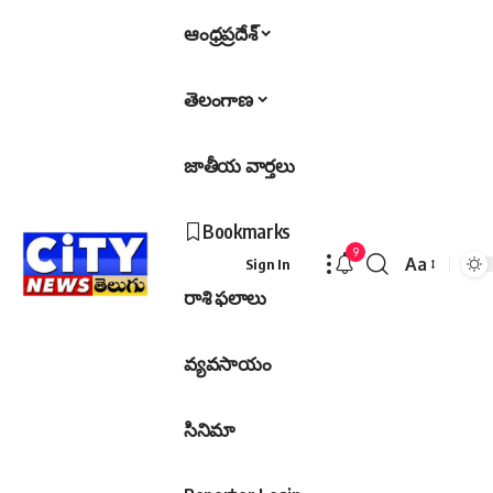
ఆంధ్రప్రదేశ్
తెలంగాణ
జాతీయ వార్తలు
Bookmarks
9
Aa
Sign In
Font
రాశి ఫలాలు
Resizer
వ్యవసాయం
సినిమా