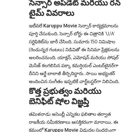
సెన్సార్ అప్‌డేట్ మరియు రన్
టైమ్ వివరాలు
ఇటీవలే
Karuppu Movie
సెన్సార్ కార్యక్రమాలను
పూర్తి చేసుకుంది. సెన్సార్ బోర్డు ఈ చిత్రానికి ‘U/A’
సర్టిఫికెట్‌ను జారీ చేసింది.
సుమారు 150 నిమిషాల
(రెండున్నర గంటలు) నిడివితో ఈ సినిమా ప్రేక్షకులను
అలరించనుంది.
యాక్షన్, ఎమోషన్ మరియు సోషల్
మెసేజ్ కలగలిసిన పక్కా కమర్షియల్ ఎంటర్‌టైనర్‌గా
దీనిని ఆర్జే బాలాజీ తీర్చిదిద్దారు. సాయి అభ్యంకర్
అందించిన సంగీతం ఇప్పటికే చార్ట్‌బస్టర్‌గా నిలిచింది.
కొత్త ప్రభుత్వం మరియు
బెనిఫిట్ షోల విజ్ఞప్తి
తమిళనాడు అసెంబ్లీ ఎన్నికల ఫలితాల తర్వాత
రాజకీయ సమీకరణాలు ఆసక్తికరంగా మారాయి. ఈ
క్రమంలో
Karuppu Movie
విడుదల సందర్భంగా