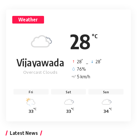
Weather
28
°C
Vijayawada
°
°
28
_
28
76%
Overcast Clouds
5 km/h
Fri
Sat
Sun
°C
°C
°C
33
33
34
Latest News