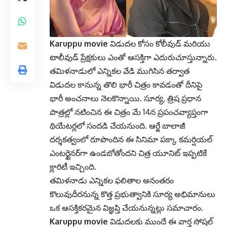
Karuppu movie
విడుదల కోసం కోలీవుడ్ మరియు
టాలీవుడ్ ప్రేక్షకులు ఎంతో ఆసక్తిగా ఎదురుచూస్తున్నారు.
తమిళనాడులో ఎన్నికల వేడి ముగిసిన తర్వాత
విడుదల కానున్న తొలి భారీ చిత్రం కావడంతో దీనిపై
భారీ అంచనాలు నెలకొన్నాయి. సూర్య, త్రిష ప్రధాన
పాత్రల్లో నటించిన ఈ చిత్రం మే 14న ప్రపంచవ్యాప్తంగా
థియేటర్లలో సందడి చేయనుంది.
ఆర్జే బాలాజీ
దర్శకత్వంలో రూపొందిన ఈ సినిమా పక్కా కమర్షియల్
ఎంటర్టైనర్‌గా ఉండబోతోందని చిత్ర యూనిట్ ఇప్పటికే
క్లారిటీ ఇచ్చింది.
తమిళనాడు ఎన్నికల ఫలితాల అనంతరం
కొలువుదీరనున్న కొత్త ప్రభుత్వానికి సూర్య అభిమానులు
ఒక ఆసక్తికరమైన విజ్ఞప్తి చేయనున్నట్లు సమాచారం.
Karuppu movie
విడుదలకు ముందే ఈ వార్త సోషల్