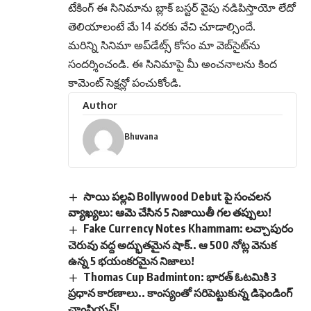
టేకింగ్ ఈ సినిమాను బ్లాక్ బస్టర్ వైపు నడిపిస్తాయో లేదో
తెలియాలంటే మే 14 వరకు వేచి చూడాల్సిందే.
మరిన్ని సినిమా అప్‌డేట్స్ కోసం మా వెబ్‌సైట్‌ను
సందర్శించండి. ఈ సినిమాపై మీ అంచనాలను కింద
కామెంట్ సెక్షన్లో పంచుకోండి.
Author
Bhuvana
సాయి పల్లవి Bollywood Debut పై సంచలన
వ్యాఖ్యలు: ఆమె చేసిన 5 నిజాయితీ గల తప్పులు!
Fake Currency Notes Khammam: లచ్చాపురం
చెరువు వద్ద అద్భుతమైన షాక్.. ఆ 500 నోట్ల వెనుక
ఉన్న 5 భయంకరమైన నిజాలు!
Thomas Cup Badminton: భారత్ ఓటమికి 3
ప్రధాన కారణాలు.. కాంస్యంతో సరిపెట్టుకున్న డిఫెండింగ్
ఛాంపియన్!