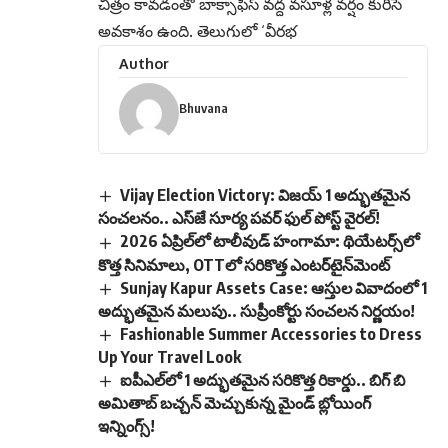
చిత్రం కావడంతో బాక్సాఫీస్ వద్ద వసూళ్ల వర్షం కురిసే
అవకాశం ఉంది. తెలుగులో ‘వీరభ
Author
Bhuvana
Vijay Election Victory: విజయ్ 1 అద్భుతమైన
సంచలనం.. ఎస్‌జే సూర్య పవర్ ఫుల్ పోస్ట్ వైరల్!
2026 ఏప్రిల్‌లో టాలీవుడ్ హంగామా: థియేటర్స్‌లో
కొత్త సినిమాలు, OTTలో సరికొత్త ఎంటర్‌టైన్‌మెంట్
Sunjay Kapur Assets Case: ఆస్తుల వివాదంలో 1
అద్భుతమైన మలుపు.. సుప్రీంకోర్టు సంచలన నిర్ణయం!
Fashionable Summer Accessories to Dress
Up Your Travel Look
ఐపీఎల్‌లో 1 అద్భుతమైన సరికొత్త రికార్డు.. బిగ్ బి
అమితాబ్ బచ్చన్ మెచ్చుకున్న మైండ్ బ్లోయింగ్
ఇన్నింగ్స్!