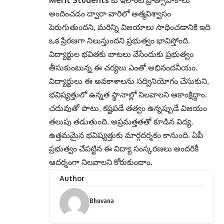
అందించడం ద్వారా వారిలో ఆత్మవిశ్వాసం
పెరుగుతుందని, మరిన్ని విజయాలు సాధించడానికి ఇది
ఒక ప్రేరణగా నిలుస్తుందని ప్రభుత్వం భావిస్తోంది.
విద్యార్థుల భవితకు బాటలు వేసేందుకు ప్రభుత్వం
తీసుకుంటున్న ఈ చర్యలు ఎంతో అభినందనీయం.
విద్యార్థులు ఈ అవకాశాలను సద్వినియోగం చేసుకుని,
భవిష్యత్తులో ఉన్నత స్థానాల్లో నిలవాలని ఆకాంక్షిద్దాం.
చదువుతో పాటు, కష్టపడే తత్వం ఉన్నప్పుడే విజయం
తలుపు తడుతుంది. అప్రమత్తతతో కూడిన విద్య,
ఉత్తమమైన భవిష్యత్తుకు మార్గదర్శకం కానుంది. ఏపీ
ప్రభుత్వం చేపట్టిన ఈ విద్యా సంస్కరణలు అందరికీ
ఆదర్శంగా నిలవాలని కోరుకుందాం.
Author
Bhuvana