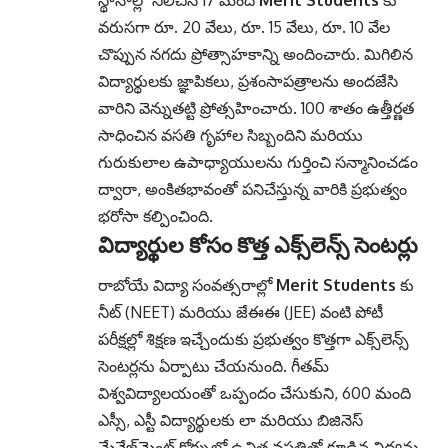
వరుసగా రూ. 20 వేలు, రూ. 15 వేలు, రూ. 10 వేల
చొప్పున నగదు ప్రోత్సాహకాన్ని అందించారు. మిగిలిన
విద్యార్థులకు జ్ఞాపికలు, ప్రశంసాపత్రాలను అందజేసి
వారిని వెన్నుతట్టి ప్రోత్సహించారు. 100 శాతం ఉత్తీర్ణత
సాధించిన వసతి గృహాల సిబ్బందిని మరియు
గురుకులాల ఉపాధ్యాయులను గుర్తించి సన్మానించడం
ద్వారా, అంకితభావంతో పనిచేస్తున్న వారికి ప్రభుత్వం
భరోసా కల్పించింది.
విద్యార్థుల కోసం కొత్త ఎక్స్‌లెన్స్ సెంటర్లు
రాబోయే విద్యా సంవత్సరాల్లో
Merit Students
కు
నీట్ (NEET) మరియు జేఈఈ (JEE) వంటి పోటీ
పరీక్షల్లో శిక్షణ ఇచ్చేందుకు ప్రభుత్వం కొత్తగా ఎక్స్‌లెన్స్
సెంటర్లను ఏర్పాటు చేయనుంది. గీతమ్
విశ్వవిద్యాలయంతో ఒప్పందం చేసుకుని, 600 మంది
ఎస్సీ, ఎస్టీ విద్యార్థులకు లా మరియు బిజినెస్
మేనేజ్‌మెంట్ కోర్సుల్లో ఉచిత వసతితో కూడిన విద్యను