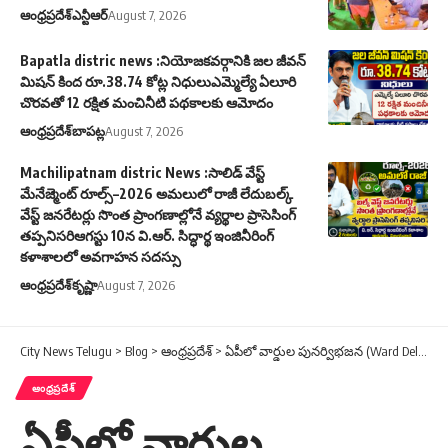
ఆంధ్రప్రదేశ్
ఎన్టీఆర్
August 7, 2026
Bapatla distric news :నియోజకవర్గానికి జల జీవన్
మిషన్ కింద రూ.38.74 కోట్ల నిధులుఎమ్మెల్యే ఏలూరి
చొరవతో 12 రక్షిత మంచినీటి పథకాలకు ఆమోదం
ఆంధ్రప్రదేశ్
బాపట్ల
August 7, 2026
Machilipatnam distric News :సాలిడ్ వేస్ట్
మేనేజ్మెంట్ రూల్స్–2026 అమలులో రాజీ లేదుబల్క్
వేస్ట్ జనరేటర్లు సొంత ప్రాంగణాల్లోనే వ్యర్థాల ప్రాసెసింగ్
తప్పనిసరిఆగస్టు 10న వి.ఆర్. సిద్ధార్థ ఇంజినీరింగ్
కళాశాలలో అవగాహన సదస్సు
ఆంధ్రప్రదేశ్
కృష్ణా
August 7, 2026
City News Telugu
>
Blog
>
ఆంధ్రప్రదేశ్
>
ఏపీలో వార్డుల పునర్విభజన (Ward Delimitation) ప్రక్రియపై హైకోర్టు స్టే!
ఆంధ్రప్రదేశ్
ఏపీలో వార్డుల