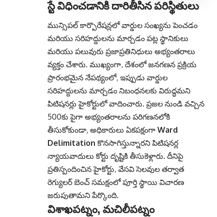
స్టే విధించడానికి దారితీసిన పరిస్థితులు
మున్సిపల్ కార్పొరేషన్లలో వార్డుల సంఖ్యను పెంచడం
మరియు సరిహద్దులను మార్చడం పట్ల స్థానికులు
మరియు పలువురు ప్రజాప్రతినిధులు అభ్యంతరాలు
వ్యక్తం చేశారు.
ముఖ్యంగా, దేశంలో జనగణన ప్రక్రియ
ప్రారంభమైన నేపథ్యంలో, ఇప్పుడు వార్డుల
సరిహద్దులను మార్చడం నిబంధనలకు విరుద్ధమని
పిటిషనర్లు హైకోర్టులో వాదించారు. ప్రజల నుండి వచ్చిన
500కు పైగా అభ్యంతరాలను పరిగణనలోకి
తీసుకోకుండా, అధికారులు ఏకపక్షంగా
Ward
Delimitation
కొనసాగిస్తున్నారని పిటిషనర్ల
న్యాయవాదులు కోర్టు దృష్టికి తీసుకెళ్లారు. దీనిపై
ప్రతిస్పందించిన హైకోర్టు, వేసవి సెలవుల తర్వాత
రెగ్యులర్ బెంచ్ సమక్షంలో పూర్తి స్థాయి విచారణ
జరుపుతామని పేర్కొంది.
విశాఖపట్నం, మచిలీపట్నం