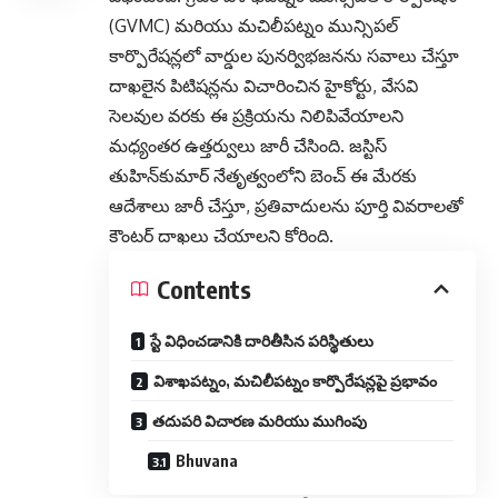
(GVMC) మరియు మచిలీపట్నం మున్సిపల్
కార్పొరేషన్లలో వార్డుల పునర్విభజనను సవాలు చేస్తూ
దాఖలైన పిటిషన్లను విచారించిన హైకోర్టు, వేసవి
సెలవుల వరకు ఈ ప్రక్రియను నిలిపివేయాలని
మధ్యంతర ఉత్తర్వులు జారీ చేసింది. జస్టిస్
తుహిన్‌కుమార్ నేతృత్వంలోని బెంచ్ ఈ మేరకు
ఆదేశాలు జారీ చేస్తూ, ప్రతివాదులను పూర్తి వివరాలతో
కౌంటర్ దాఖలు చేయాలని కోరింది.
Contents
స్టే విధించడానికి దారితీసిన పరిస్థితులు
విశాఖపట్నం, మచిలీపట్నం కార్పొరేషన్లపై ప్రభావం
తదుపరి విచారణ మరియు ముగింపు
Bhuvana