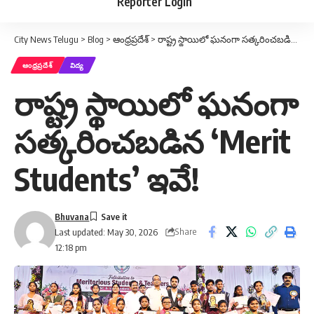
Reporter Login
City News Telugu
>
Blog
>
ఆంధ్రప్రదేశ్
>
రాష్ట్ర స్థాయిలో ఘనంగా సత్కరించబడిన ‘Merit Students’ ఇవే!
ఆంధ్రప్రదేశ్
విద్య
రాష్ట్ర స్థాయిలో ఘనంగా
సత్కరించబడిన ‘Merit
Students’ ఇవే!
Bhuvana
Share
Last updated: May 30, 2026
12:18 pm