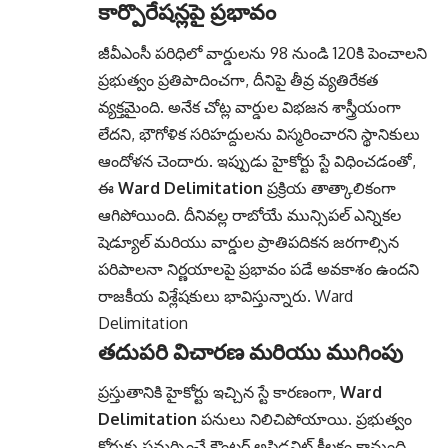
కార్పొరేషన్లపై ప్రభావం
జీవీఎంసీ పరిధిలో వార్డులను 98 నుండి 120కి పెంచాలని
ప్రభుత్వం ప్రతిపాదించగా, దీనిపై తీవ్ర వ్యతిరేకత
వ్యక్తమైంది. అనేక చోట్ల వార్డుల విభజన శాస్త్రీయంగా
లేదని, భౌగోళిక సరిహద్దులను విస్మరించారని స్థానికులు
ఆందోళన చెందారు. ఇప్పుడు హైకోర్టు స్టే విధించడంతో,
ఈ
Ward Delimitation
ప్రక్రియ తాత్కాలికంగా
ఆగిపోయింది. దీనివల్ల రాబోయే మున్సిపల్ ఎన్నికల
షెడ్యూల్ మరియు వార్డుల ప్రాతిపదికన జరగాల్సిన
పరిపాలనా నిర్ణయాలపై ప్రభావం పడే అవకాశం ఉందని
రాజకీయ విశ్లేషకులు భావిస్తున్నారు. Ward
Delimitation
తదుపరి విచారణ మరియు ముగింపు
ప్రస్తుతానికి హైకోర్టు ఇచ్చిన స్టే కారణంగా,
Ward
Delimitation
పనులు నిలిచిపోయాయి. ప్రభుత్వం
కోర్టుకు సమర్పించే కౌంటర్ అఫిడవిట్ కీలకం కానుంది.