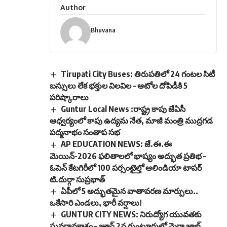
Author
Bhuvana
Tirupati City Buses: తిరుపతిలో 24 గంటల సిటీ
బస్సులు లేక భక్తుల విలవిల – ఆటోల దోపిడీకి 5
పరిష్కారాలు
Guntur Local News :రాష్ట్ర కాపు జేఏసీ
ఆధ్వర్యంలో కాపు ఉద్యమ నేత, మాజీ మంత్రి ముద్రగడ
పద్మనాభం సంతాప సభ
AP EDUCATION NEWS: జే.ఈ.ఈ
మెయిన్-2026 ఫలితాలలో భాష్యం అద్భుత ప్రతిభ –
ఓపెన్ కేటగిరీలో 100 పర్సంటైల్తో ఆలిండియా టాపర్
టి.దుర్గా సుప్రభాత్
ఏపీలో 5 అద్భుతమైన వాతావరణ మార్పులు..
ఒకేసారి ఎండలు, భారీ వర్షాలు!
GUNTUR CITY NEWS: నిరుద్యోగ యువతకు
సువర్ణావకాశం – జూన్ 2న గుంటూరులో మెగా జాబ్