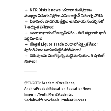
NTR Distric news :చలానా కంటే ప్రాణం
ముఖ్యం-పెనుగంచిప్రోలు ఎస్ఐ అర్జున్ వినూత్న చొరవ
పిఠాపురం పాదగయ క్షేత్రం: అనసూయ సందర్శనతో
7 అద్భుత విశేషాలు!
బంగాళాఖాతంలో అల్పపీడనం.. ఈ 5 జిల్లాలకు భారీ
వర్ష సూచన!
Illegal Liquor Trade దందాలో ఎక్సైజ్ సీఐ: 1
షాకింగ్ నిజం బయటపెట్టిన పోలీసులు!
చెరువులను మింగేస్తున్న మట్టి మాఫియా.. 5 షాకింగ్
నిజాలు!
TAGGED:
AcademicExcellence
AndhraPradeshEducation
EducationNews
InspiringYouth
MeritStudents
SocialWelfareSchools
StudentSuccess