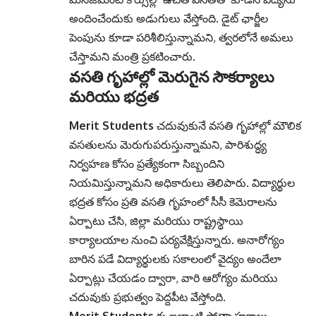
అందించేందుకు అడుగులు వేస్తోంది. డైట్ ఛార్జీల
పెంపును కూడా పరిశీలిస్తున్నామని, త్వరలోనే అమలు
చేస్తామని మంత్రి ప్రకటించారు.
వసతి గృహాల్లో మెరుగైన సౌకర్యాలు
మరియు భద్రత
Merit Students
చదువుకునే వసతి గృహాల్లో మౌలిక
వసతులను మెరుగుపరుస్తున్నామని, పారిశుద్ధ్య
నిర్వహణ కోసం ప్రత్యేకంగా సిబ్బందిని
నియమిస్తున్నామని అధికారులు తెలిపారు. విద్యార్థుల
భద్రత కోసం ప్రతి వసతి గృహంలో సీసీ కెమెరాలను
ఏర్పాటు చేసి, జిల్లా మరియు రాష్ట్రస్థాయి
కార్యాలయాల నుంచి పర్యవేక్షిస్తున్నారు. అనారోగ్యం
బారిన పడే విద్యార్థులకు సకాలంలో వైద్యం అందేలా
ఏర్పాట్లు చేయడం ద్వారా, వారి ఆరోగ్యం మరియు
చదువుకు ప్రభుత్వం పెద్దపీట వేస్తోంది.
Merit Students
కు ఇలాంటి ప్రోత్సాహకాలు