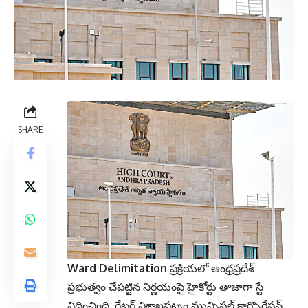
SHARE
Ward Delimitation
ప్రక్రియలో ఆంధ్రప్రదేశ్
ప్రభుత్వం చేపట్టిన నిర్ణయంపై హైకోర్టు తాజాగా స్టే
విధించింది.
గ్రేటర్ విశాఖపట్నం మున్సిపల్ కార్పొరేషన్