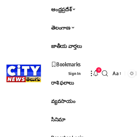
ఆంధ్రప్రదేశ్
తెలంగాణ
జాతీయ వార్తలు
Bookmarks
9
Aa
Sign In
Font
రాశి ఫలాలు
Resizer
వ్యవసాయం
సినిమా