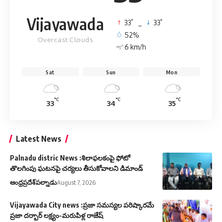
Vijayawada
°
°
33
_
33
52%
Overcast Clouds
6 km/h
Sat
Sun
Mon
°C
°C
°C
33
34
35
Latest News
Palnadu distric News :శిలాఫలకంపై ఫోటో
తొలగింపు ఘటనపై చర్యలు తీసుకోవాలని డిమాండ్
ఆంధ్రప్రదేశ్
పల్నాడు
August 7, 2026
Vijayawada City news :ప్రజా సమస్యల పరిష్కారమే
ప్రజా దర్బార్ లక్ష్యం-మరుపిళ్ల రాజేష్