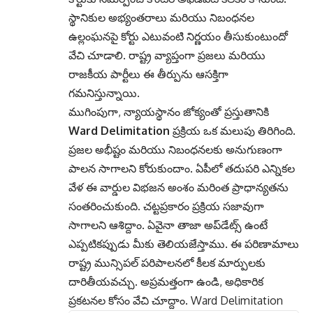
స్థానికుల అభ్యంతరాలు మరియు నిబంధనల
ఉల్లంఘనపై కోర్టు ఎటువంటి నిర్ణయం తీసుకుంటుందో
వేచి చూడాలి. రాష్ట్ర వ్యాప్తంగా ప్రజలు మరియు
రాజకీయ పార్టీలు ఈ తీర్పును ఆసక్తిగా
గమనిస్తున్నాయి.
ముగింపుగా, న్యాయస్థానం జోక్యంతో ప్రస్తుతానికి
Ward Delimitation
ప్రక్రియ ఒక మలుపు తిరిగింది.
ప్రజల అభీష్టం మరియు నిబంధనలకు అనుగుణంగా
పాలన సాగాలని కోరుకుందాం. ఏపీలో తదుపరి ఎన్నికల
వేళ ఈ వార్డుల విభజన అంశం మరింత ప్రాధాన్యతను
సంతరించుకుంది. చట్టప్రకారం ప్రక్రియ సజావుగా
సాగాలని ఆశిద్దాం. ఏవైనా తాజా అప్‌డేట్స్ ఉంటే
ఎప్పటికప్పుడు మీకు తెలియజేస్తాము. ఈ పరిణామాలు
రాష్ట్ర మున్సిపల్ పరిపాలనలో కీలక మార్పులకు
దారితీయవచ్చు. అప్రమత్తంగా ఉండి, అధికారిక
ప్రకటనల కోసం వేచి చూద్దాం. Ward Delimitation