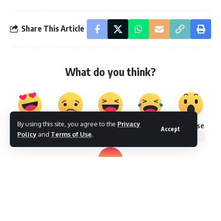
Share This Article
What do you think?
By using this site, you agree to the
Privacy
Love
Sad
Happy
Cry
Surprise
Accept
Policy
and
Terms of Use
.
0
0
0
0
0
Angry
0