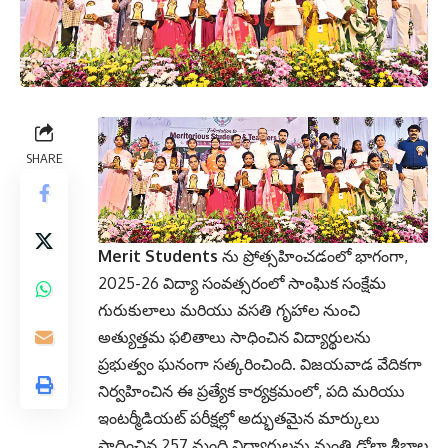
SHARE
Merit Students
ను ప్రోత్సహించడంలో భాగంగా,
2025-26 విద్యా సంవత్సరంలో సాంఘిక సంక్షేమ
గురుకులాలు మరియు వసతి గృహాల నుంచి
అత్యుత్తమ ఫలితాలు సాధించిన విద్యార్థులను
ప్రభుత్వం ఘనంగా సత్కరించింది. విజయవాడ వేదికగా
నిర్వహించిన ఈ ప్రత్యేక కార్యక్రమంలో, పది మరియు
ఇంటర్మీడియట్ పరీక్షల్లో అద్భుతమైన మార్కులు
సాధించిన 257 మంది విద్యార్థులను మంత్రి డోలా శ్రీబాల