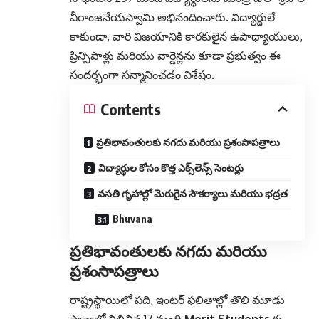
వీరాంజనేయస్వామి అభినందించారు. విద్యార్థులే
కాకుండా, వారి విజయానికి కారకులైన ఉపాధ్యాయులు,
ప్రిన్సిపాళ్లు మరియు వార్డెన్లను కూడా ప్రభుత్వం ఈ
సందర్భంగా సన్మానించడం విశేషం.
Contents
ప్రతిభావంతులకు నగదు మరియు ప్రశంసాపత్రాలు
విద్యార్థుల కోసం కొత్త ఎక్స్‌లెన్స్ సెంటర్లు
వసతి గృహాల్లో మెరుగైన సౌకర్యాలు మరియు భద్రత
Bhuvana
ప్రతిభావంతులకు నగదు మరియు
ప్రశంసాపత్రాలు
రాష్ట్రస్థాయిలో పది, ఇంటర్‌ ఫలితాల్లో తొలి మూడు
స్థానాల్లో నిలిచిన 17 మంది
Merit Students
కు