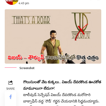
4:49 pm
Screenshot
గొలుసులతో వేట కుక్కలు.. విజయ్ దేవరకొండ ఊచకోత
మామూలుగా లేదుగా!
SHARE
టాలీవుడ్ సెన్సేషన్ విజయ్ దేవరకొండ మరోసారి
బాక్సాఫీస్ వద్ద ‘రౌడీ’ గర్జన చేయడానికి సిద్ధమయ్యారు.