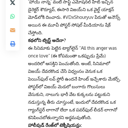
‘హాయ్ నాన్న’ వంటి సాఫ్ట్ ఎమోషనల్ హిట్ ఇచ్చిన
డైరెక్టర్ శౌర్యూవ్, ఈసారి విజయ్‌ని ఒక వైల్డ్ యాక్షన్
మోడ్‌లోకి దించారు. #VDxShouryuv పేరుతో అనౌన్స్
అయిన ఈ మూవీ పోస్టర్ సోషల్ మీడియాను షేక్
చేస్తోంది.
కథలోని ట్విస్ట్ అదేనా?
ఈ సినిమాకు పెట్టిన ట్యాగ్‌లైన్ “All this anger was
once love” (ఈ కోపమంతా ఒకప్పుడు ప్రేమే)
అందరిలో ఆసక్తిని పెంచుతోంది. అంటే, సినిమాలో
విజయ్ దేవరకొండ చేసే విధ్వంసం వెనుక ఒక
పెయిన్‌ఫుల్ లవ్ స్టోరీ ఉందనే హింట్ ఇచ్చేశారు మేకర్స్.
పోస్టర్‌లో విజయ్ మెడలో బంగారు గొలుసులు
వేసుకుని, నాలుగు భారీ వేట కుక్కలను పట్టుకుని
నడుస్తున్న తీరు చూస్తుంటే, ఇందులో దేవరకొండ ఒక
గ్యాంగ్‌స్టర్ లాగానో లేదా ఒక పవర్‌ఫుల్ లీడర్ లాగానో
కనిపించబోతున్నారని అర్థమవుతోంది.
హాలీవుడ్ రేంజ్‌లో టెక్నీషియన్లు: