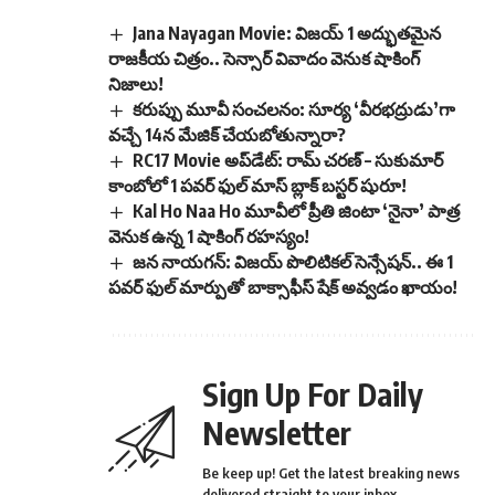
Jana Nayagan Movie: విజయ్ 1 అద్భుతమైన
రాజకీయ చిత్రం.. సెన్సార్ వివాదం వెనుక షాకింగ్
నిజాలు!
కరుప్పు మూవీ సంచలనం: సూర్య ‘వీరభద్రుడు’గా
వచ్చే 14న మేజిక్ చేయబోతున్నారా?
RC17 Movie అప్‌డేట్: రామ్ చరణ్ – సుకుమార్
కాంబోలో 1 పవర్ ఫుల్ మాస్ బ్లాక్ బస్టర్ షురూ!
Kal Ho Naa Ho మూవీలో ప్రీతి జింటా ‘నైనా’ పాత్ర
వెనుక ఉన్న 1 షాకింగ్ రహస్యం!
జన నాయగన్: విజయ్ పొలిటికల్ సెన్సేషన్.. ఈ 1
పవర్ ఫుల్ మార్పుతో బాక్సాఫీస్ షేక్ అవ్వడం ఖాయం!
Sign Up For Daily
Newsletter
Be keep up! Get the latest breaking news
delivered straight to your inbox.