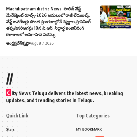
Machilipatnam distric News :సాలిడ్ వేస్ట్
మేనేజ్మెంట్ రూల్స్–2026 అమలులో రాజీ లేదుబల్క్
వేస్ట్ జనరేటర్లు సొంత ప్రాంగణాల్లోనే వ్యర్థాల ప్రాసెసింగ్
తప్పనిసరిఆగస్టు 10న వి.ఆర్. సిద్ధార్థ ఇంజినీరింగ్
కళాశాలలో అవగాహన సదస్సు
ఆంధ్రప్రదేశ్
కృష్ణా
August 7, 2026
//
C
ity News Telugu delivers the latest news, breaking
updates, and trending stories in Telugu.
Quick Link
Top Categories
Stars
MY BOOKMARK