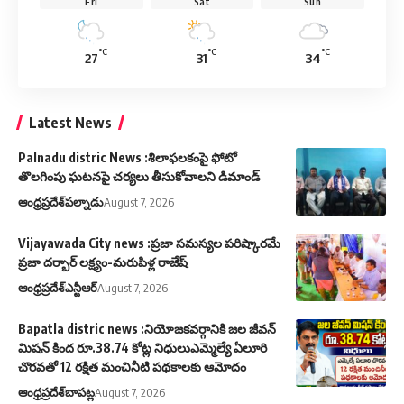
Fri
Sat
Sun
°C
°C
°C
27
31
34
Latest News
Palnadu distric News :శిలాఫలకంపై ఫోటో
తొలగింపు ఘటనపై చర్యలు తీసుకోవాలని డిమాండ్
ఆంధ్రప్రదేశ్
పల్నాడు
August 7, 2026
Vijayawada City news :ప్రజా సమస్యల పరిష్కారమే
ప్రజా దర్బార్ లక్ష్యం-మరుపిళ్ల రాజేష్
ఆంధ్రప్రదేశ్
ఎన్టీఆర్
August 7, 2026
Bapatla distric news :నియోజకవర్గానికి జల జీవన్
మిషన్ కింద రూ.38.74 కోట్ల నిధులుఎమ్మెల్యే ఏలూరి
చొరవతో 12 రక్షిత మంచినీటి పథకాలకు ఆమోదం
ఆంధ్రప్రదేశ్
బాపట్ల
August 7, 2026