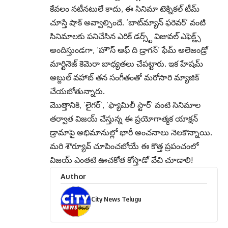
కేవలం నటీనటులే కాదు, ఈ సినిమా టెక్నికల్ టీమ్
చూస్తే షాక్ అవ్వాల్సిందే. ‘బాట్‌మ్యాన్ ఫరెవర్’ వంటి
సినిమాలకు పనిచేసిన ఎరిక్ డర్స్ట్ విజువల్ ఎఫెక్ట్స్
అందిస్తుండగా, ‘హౌస్ ఆఫ్ ది డ్రాగన్’ ఫేమ్ అలెజండ్రో
మార్టినెజ్ కెమెరా బాధ్యతలు చేపట్టారు. ఇక హేషమ్
అబ్దుల్ వహాబ్ తన సంగీతంతో మరోసారి మ్యాజిక్
చేయబోతున్నారు.
మొత్తానికి, ‘లైగర్’, ‘ఫ్యామిలీ స్టార్’ వంటి సినిమాల
తర్వాత విజయ్ చేస్తున్న ఈ ప్రయోగాత్మక యాక్షన్
డ్రామాపై అభిమానుల్లో భారీ అంచనాలు నెలకొన్నాయి.
మరి శౌర్యూవ్ చూపించబోయే ఈ కొత్త ప్రపంచంలో
విజయ్ ఎంతటి ఊచకోత కోస్తాడో వేచి చూడాలి!
Author
City News Telugu