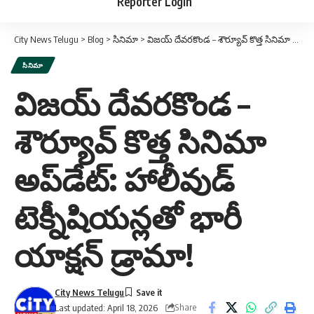
Reporter Login
City News Telugu
>
Blog
>
సినిమా
>
విజయ్ దేవరకొండ – శౌర్యూవ్ కొత్త సినిమా అప్‌డేట్: హాలీవుడ్ టెక్నీషియన్లతో భారీ యాక్షన్ డ్రామా!
సినిమా
విజయ్ దేవరకొండ –
శౌర్యూవ్ కొత్త సినిమా
అప్‌డేట్: హాలీవుడ్
టెక్నీషియన్లతో భారీ
యాక్షన్ డ్రామా!
City News Telugu
Share
Last updated: April 18, 2026