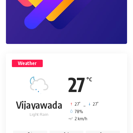
Weather
27
°C
Vijayawada
°
°
27
_
27
78%
Light Rain
2 km/h