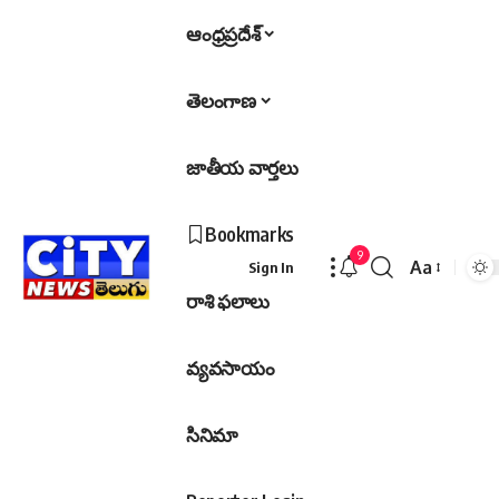
ఆంధ్రప్రదేశ్
తెలంగాణ
జాతీయ వార్తలు
Bookmarks
9
Aa
Sign In
Font
రాశి ఫలాలు
Resizer
వ్యవసాయం
సినిమా