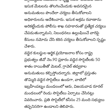
ఇసుక మేటలను తొలగించేందుకు అవసరమైన
అనుమతులు పొందేలా చర్యలు తీసుకోవాలని
అధికారులను ఆదేశించారు. ఇసుక అక్రమ రవాణాను
అరికట్టేందుకు పోలీసు శాఖ సహకారంతో ప్రత్యేక చర్యలు
చేపడుతున్నామని, నిబంధనలు ఉల్లంఘించే వారిపై
కేసులు నమోదు చేసి కఠిన చర్యలు తీసుకోవాలని స్పష్టం
చేశారు.
వడ్డెర కులస్థుల ఆర్థిక ప్రయోజనాల కోసం రాష్ట్ర
ప్రభుత్వం జీవో నెం.90 ప్రకారం వడ్డెర సొసైటీలకు 50
శాతం రాయితీతో మెటల్, గ్రావెల్ తవ్వకాల
అనుమతులు కల్పిస్తోందన్నారు. జిల్లాలో ప్రస్తుతం
తొమ్మిది వడ్డెర సొసైటీలు ఉండగా, వాటిలో
ఇబ్రహీంపట్నం మండలంలో ఆరు, విజయవాడ రూరల్
మండలంలో రెండు సొసైటీలు ఏర్పాటు చేసినట్లు
వివరించారు. ప్రతి సొసైటీలో కనీసం 25 మంది సభ్యులు
తప్పనిసరిగా ఉండాలని తెలిపారు.