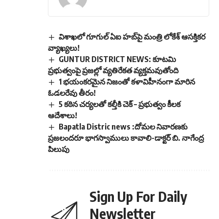
విశాఖలో గూగుల్ ఏఐ హబ్‌పై మంత్రి లోకేశ్ ఆసక్తికర
వ్యాఖ్యలు!
GUNTUR DISTRICT NEWS: కూటమి
ప్రభుత్వంపై ప్రజల్లో వ్యతిరేకత వ్యక్తమవుతోంది
1 భయంకరమైన నిజంతో కళావిహీనంగా మారిన
ఓడలరేవు తీరం!
5 కఠిన చర్యలతో కల్తీకి చెక్ – ప్రభుత్వం కీలక
ఆదేశాలు!
Bapatla Distric news :దోమల నివారణకు
ప్రజలందరూ భాగస్వాములు కావాలి-డాక్టర్ బి. నాగేంద్ర
పిలుపు
Sign Up For Daily
Newsletter