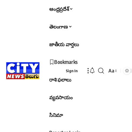
ఆంధ్రప్రదేశ్
తెలంగాణ
జాతీయ వార్తలు
Bookmarks
Aa
Sign In
Font
రాశి ఫలాలు
Resizer
వ్యవసాయం
సినిమా