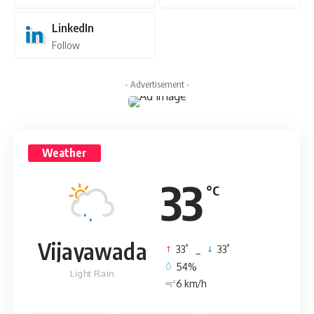
LinkedIn
Follow
- Advertisement -
Weather
33
°C
Vijayawada
°
°
33
_
33
54%
Light Rain
6 km/h