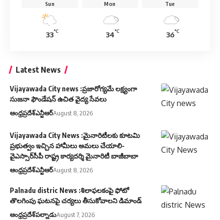
Sun
Mon
Tue
°C
°C
°C
33
34
36
Latest News
Vijayawada City news :ప్రజారోగ్యమే లక్ష్యంగా
సుజనా ఫౌండేషన్ ఉచిత వైద్య సేవలు
ఆంధ్రప్రదేశ్
ఎన్టీఆర్
August 8, 2026
Vijayawada City News :మైనారిటీలకు కూటమి
ప్రభుత్వం ఇచ్చిన హామీలు అమలు చేయాలి-
వైఎస్సార్‌సీపీ రాష్ట్ర కార్యదర్శి మైనారిటీ బాజీబాబా
ఆంధ్రప్రదేశ్
ఎన్టీఆర్
August 8, 2026
Palnadu distric News :శిలాఫలకంపై ఫోటో
తొలగింపు ఘటనపై చర్యలు తీసుకోవాలని డిమాండ్
ఆంధ్రప్రదేశ్
పల్నాడు
August 7, 2026