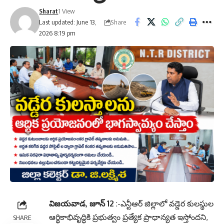
Sharat
1 View
Share
Last updated: June 13,
2026 8:19 pm
విజయవాడ, జూన్ 12
:-ఎన్టీఆర్ జిల్లాలో వడ్డెర కులస్థుల
ఆర్థికాభివృద్ధికి ప్రభుత్వం ప్రత్యేక ప్రాధాన్యత ఇస్తోందని,
SHARE