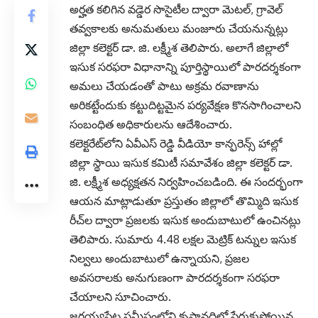
అర్హత కలిగిన వడ్డెర సొసైటీల ద్వారా మెటల్, గ్రావెల్
తవ్వకాలకు అనుమతులు మంజూరు చేయనున్నట్లు
జిల్లా కలెక్టర్ డా. జి. లక్ష్మీశ తెలిపారు. అలాగే జిల్లాలో
ఇసుక సరఫరా విధానాన్ని పూర్తిస్థాయిలో పారదర్శకంగా
అమలు చేయడంతో పాటు అక్రమ రవాణాను
అరికట్టేందుకు కట్టుదిట్టమైన పర్యవేక్షణ కొనసాగించాలని
సంబంధిత అధికారులను ఆదేశించారు.
కలెక్టరేట్‌లోని ఏవీఎస్ రెడ్డి వీడియో కాన్ఫరెన్స్ హాల్లో
జిల్లా స్థాయి ఇసుక కమిటీ సమావేశం జిల్లా కలెక్టర్ డా.
జి. లక్ష్మీశ అధ్యక్షతన నిర్వహించబడింది. ఈ సందర్భంగా
ఆయన మాట్లాడుతూ ప్రస్తుతం జిల్లాలో తొమ్మిది ఇసుక
రీచ్‌ల ద్వారా ప్రజలకు ఇసుక అందుబాటులో ఉంచినట్లు
తెలిపారు. సుమారు 4.48 లక్షల మెట్రిక్ టన్నుల ఇసుక
నిల్వలు అందుబాటులో ఉన్నాయని, ప్రజల
అవసరాలకు అనుగుణంగా పారదర్శకంగా సరఫరా
చేయాలని సూచించారు.
జగ్గయ్యపేట సమీపంలోని కృష్ణానదిలో పేరుకుపోయిన