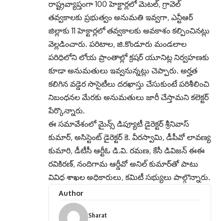
రాష్ట్రవ్యాప్తంగా 100 హెక్టార్లలో మెటల్, గ్రావెల్
తవ్వకాలకు ప్రభుత్వం అనుమతి ఇవ్వగా, ఎన్టీఆర్
జిల్లాకు 11 హెక్టార్లలో తవ్వకాలకు అవకాశం కల్పించినట్లు
వెల్లడించారు. పరిటాల, జి.కొండూరు మండలాల
పరిధిలోని లోయ ప్రాంతాల్లో క్రషర్ యూనిట్ల నిర్వహణకు
కూడా అనుమతులు ఇవ్వనున్నట్లు చెప్పారు. అర్హత
కలిగిన వడ్డెర సొసైటీలు దరఖాస్తు చేసుకుంటే పరిశీలించి
నిబంధనల మేరకు అనుమతులు జారీ చేస్తామని కలెక్టర్
పేర్కొన్నారు.
ఈ సమావేశంలో మైన్స్ డిప్యూటీ డైరెక్టర్ శ్రీనివాస్
కుమార్, అసిస్టెంట్ డైరెక్టర్ కె. వీరస్వామి, డీపీవో లావణ్య
కుమారి, డీటీసీ ఆర్టీఓ డి.వి. రమణ, కేసీ డివిజన్ ఈఈ
రవికిరణ్, నందిగామ ఆర్డీవో అనిల్ కుమార్‌తో పాటు
వివిధ శాఖల అధికారులు, కమిటీ సభ్యులు పాల్గొన్నారు.
Author
Sharat