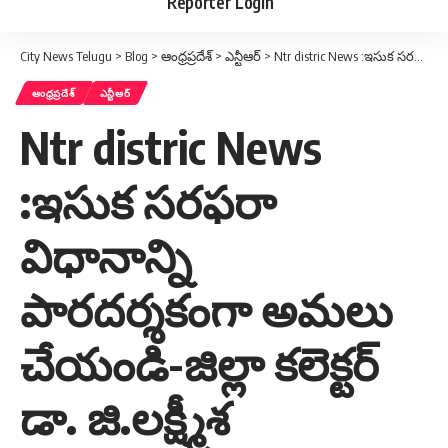
Reporter Login
City News Telugu
>
Blog
>
ఆంధ్రప్రదేశ్
>
ఎన్టీఆర్
>
Ntr distric News :ఇసుక సరఫరా విధానాన్ని పారదర్శకంగా అమలు చేయండి-జిల్లా కలెక్టర్ డా. జి.లక్ష్మీశ
ఆంధ్రప్రదేశ్
ఎన్టీఆర్
Ntr distric News
:ఇసుక సరఫరా
విధానాన్ని
పారదర్శకంగా అమలు
చేయండి-జిల్లా కలెక్టర్
డా. జి.లక్ష్మీశ