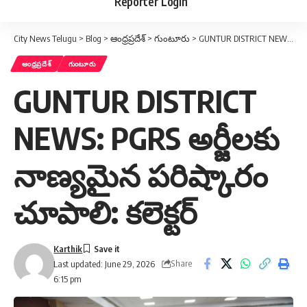
Reporter Login
City News Telugu
>
Blog
>
ఆంధ్రప్రదేశ్
>
గుంటూరు
>
GUNTUR DISTRICT NEWS: PGRS అర్జీలకు నాణ్యమైన పరిష్కారం చూపాలి: కలెక్టర్
ఆంధ్రప్రదేశ్
గుంటూరు
GUNTUR DISTRICT
NEWS: PGRS అర్జీలకు
నాణ్యమైన పరిష్కారం
చూపాలి: కలెక్టర్
Karthik
Share
Last updated: June 29, 2026
6:15 pm