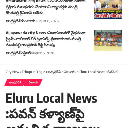
Amaravathi city news :ఎంఎస్ఎంఈలకు రుణాల
ప్రక్రియ సులభతరం చేయాలని బ్యాంకర్లకు మంత్రి
కొండపల్లి శ్రీనివాస్ ఆదేశం
ఆంధ్రప్రదేశ్
గుంటూరు
August 6, 2026
Vijayawada city News :విజయవాడలో వైభవంగా
ప్రైమ్ వాలీబాల్ లీగ్ ట్రయల్స్-క్రీడాకారులకు మంత్రి
మండిపల్లి రాంప్రసాద్ రెడ్డి పిలుపు
ఆంధ్రప్రదేశ్
ఎన్టీఆర్
August 6, 2026
City News Telugu
>
Blog
>
ఆంధ్రప్రదేశ్
>
ఏలూరు
>
Eluru Local News :పవన్ కళ్యాణ్‌పై అనుచిత వ్యాఖ్యలు మానుకోవాలి- రెడ్డి అప్పలనాయుడు
ఆంధ్రప్రదేశ్
ఏలూరు
Eluru Local News
:పవన్ కళ్యాణ్‌పై