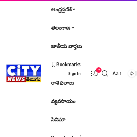
ఆంధ్రప్రదేశ్
తెలంగాణ
జాతీయ వార్తలు
Bookmarks
9
Aa
Sign In
Font
రాశి ఫలాలు
Resizer
వ్యవసాయం
సినిమా