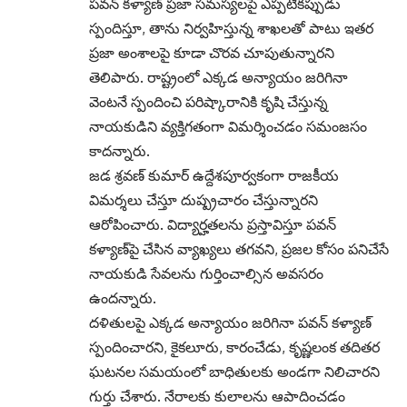
పవన్ కళ్యాణ్ ప్రజా సమస్యలపై ఎప్పటికప్పుడు
స్పందిస్తూ, తాను నిర్వహిస్తున్న శాఖలతో పాటు ఇతర
ప్రజా అంశాలపై కూడా చొరవ చూపుతున్నారని
తెలిపారు. రాష్ట్రంలో ఎక్కడ అన్యాయం జరిగినా
వెంటనే స్పందించి పరిష్కారానికి కృషి చేస్తున్న
నాయకుడిని వ్యక్తిగతంగా విమర్శించడం సమంజసం
కాదన్నారు.
జడ శ్రవణ్ కుమార్ ఉద్దేశపూర్వకంగా రాజకీయ
విమర్శలు చేస్తూ దుష్ప్రచారం చేస్తున్నారని
ఆరోపించారు. విద్యార్హతలను ప్రస్తావిస్తూ పవన్
కళ్యాణ్‌పై చేసిన వ్యాఖ్యలు తగవని, ప్రజల కోసం పనిచేసే
నాయకుడి సేవలను గుర్తించాల్సిన అవసరం
ఉందన్నారు.
దళితులపై ఎక్కడ అన్యాయం జరిగినా పవన్ కళ్యాణ్
స్పందించారని, కైకలూరు, కారంచేడు, కృష్ణలంక తదితర
ఘటనల సమయంలో బాధితులకు అండగా నిలిచారని
గుర్తు చేశారు. నేరాలకు కులాలను ఆపాదించడం