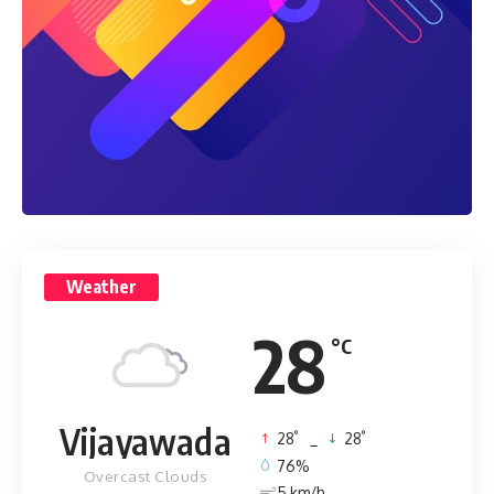
Weather
28
°C
Vijayawada
°
°
28
_
28
76%
Overcast Clouds
5 km/h