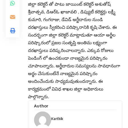
జిల్లా కలెక్టర్ తో పాటు జాయింట్ కలెక్టర్ అశుతోష్
శ్రీవాత్సవ, డిఆర్ఓ ఖాజావలి , డిప్యుటీ కలెక్టర్లు లక్ష్మీ
కుమారి, గంగరాజు, డేవిడ్ అర్జీదారుల నుండి
దరఖాస్తులు స్వీకరించి పరిష్కారానికి కృషి చేశారు. ఈ
సందర్భంగా జిల్లా కలెక్టర్ మాట్లాడుతూ ఆయా అర్జీల
పరిష్కారంలో ప్రజల సంతృప్తి అంతిమ లక్ష్యంగా
దరఖాస్తులు పరిష్కరించాలన్నారు. ఎక్కువ రోజులు
పెండింగ్ లో ఉంచకుండా నాణ్యమైన పరిష్కారం
చూపాలన్నారు. అర్జీదారుల సమస్యలను సావధానంగా
అర్థం చేసుకుంటేనే నాణ్యమైన పరిష్కారం
అందించేందుకు సాధ్యమవుతుందన్నారు. ఈ
కార్యక్రమంలో వివిధ శాఖల జిల్లా అధికారులు
పాల్గొన్నారు.
Author
Karthik