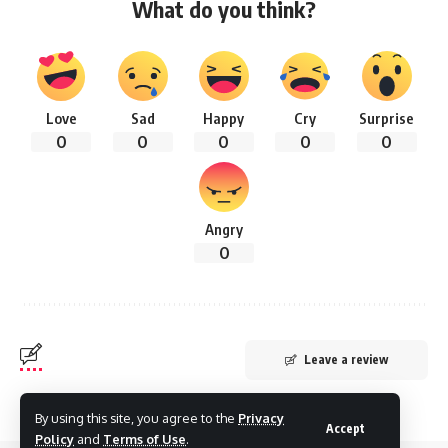
What do you think?
Love
Sad
Happy
Cry
Surprise
0
0
0
0
0
Angry
0
Leave a review
- Advertisement -
By using this site, you agree to the
Privacy
Accept
Policy
and
Terms of Use
.