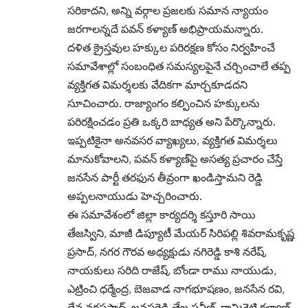
సరికాదని, అన్ని వర్గాల ప్రజలకు సమాన న్యాయం
జరగాలన్నదే పవన్ కళ్యాణ్ అభిప్రాయమన్నారు.
దళిత క్రైస్తవుల హక్కుల పరిరక్షణ కోసం నిర్వహించే
సమావేశాల్లో సంబంధిత సమస్యలపైనే చర్చించాలే తప్ప
వ్యక్తిగత విమర్శలకు వేదికగా మార్చకూడదని
సూచించారు. రాజ్యాంగం కల్పించిన హక్కులను
పరిరక్షించడం ప్రతి ఒక్కరి బాధ్యత అని పేర్కొన్నారు.
ఇప్పటికైనా అనవసర వ్యాఖ్యలు, వ్యక్తిగత విమర్శలు
మానుకోవాలని, పవన్ కళ్యాణ్‌పై అసత్య ప్రచారం చేస్తే
జనసేన పార్టీ తరఫున తీవ్రంగా ఖండిస్తామని రెడ్డి
అప్పలనాయుడు హెచ్చరించారు.
ఈ సమావేశంలో జిల్లా కార్యదర్శి కస్తూరి సాయి
తేజస్విని, మాజీ డిప్యూటీ మేయర్ సిరిపల్లి శివరామకృష్ణ
ప్రసాద్, నగర గౌరవ అధ్యక్షుడు నగిరెడ్డి కాశి నరేష్,
నాయకులు సరిది రాజేష్, బోండా రాము నాయుడు,
ఎట్రించి ధర్మేంద్ర, బెజవాడ నాగభూషణం, జనసేన రవి,
దేవ వరప్రసాద్, జనపరెడ్డి తేజ ప్రవీణ్, రామిశెట్టి కళ్యాణ్