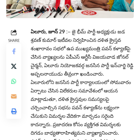
ఏలూరు, జూన్ 29 :
– జై భీమ్ పార్టీ అధ్యక్షుడు జడ
శ్రవణ్ కుమార్ ఇటీవల నిర్వహించిన దళిత క్రైస్తవ
SHARE
శంఖారావం సభలో ఉప ముఖ్యమంత్రి పవన్ కళ్యాణ్‌పై
చేసిన వ్యాఖ్యలను ఏపీఎస్ ఆర్టీసీ విజయవాడ జోనల్
చైర్మన్, ఏలూరు నియోజకవర్గ జనసేన పార్టీ ఇన్‌చార్జి రెడ్డి
అప్పలనాయుడు తీవ్రంగా ఖండించారు.
ఏలూరులోని జనసేన పార్టీ కార్యాలయంలో సోమవారం
ఏర్పాటు చేసిన విలేకరుల సమావేశంలో ఆయన
మాట్లాడుతూ, దళిత క్రైస్తవుల సమస్యలపై
చర్చించాల్సిన సభను పవన్ కళ్యాణ్‌ను లక్ష్యంగా
చేసుకుని విమర్శల వేదికగా మార్చడం సరైంది
కాదన్నారు. ప్రజాదరణ కోసం వ్యక్తిగత విమర్శలకు
దిగడం బాధ్యతారాహిత్యమని వ్యాఖ్యానించారు.