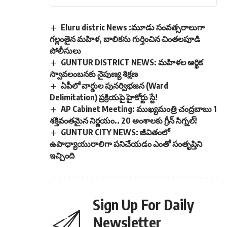
Eluru distric News :మూడు సంవత్సరాలుగా
గల్లంతైన మహిళ, బాలికను గుర్తించిన చింతలపూడి
పోలీసులు
GUNTUR DISTRICT NEWS: మహిళల ఆర్థిక
స్వావలంబనకు నైపుణ్య శిక్షణ
ఏపీలో వార్డుల పునర్విభజన (Ward
Delimitation) ప్రక్రియపై హైకోర్టు స్టే!
AP Cabinet Meeting: ముఖ్యమంత్రి చంద్రబాబు 1
శక్తివంతమైన నిర్ణయం.. 20 అంశాలకు గ్రీన్ సిగ్నల్!
GUNTUR CITY NEWS: జీవితంలో
ఉపాధ్యాయురాలిగా పనిచేయడం ఎంతో సంతృప్తిని
ఇచ్చింది
Sign Up For Daily
Newsletter