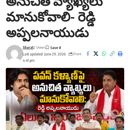
అనుచిత వ్యాఖ్యలు
మానుకోవాలి- రెడ్డి
అప్పలనాయుడు
Sharat
2 Views
Share
Last updated: June 29, 2026
4:41 pm