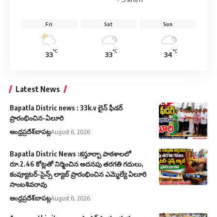
Fri
Sat
Sun
°C
°C
°C
33
33
34
Latest News
Bapatla Distric news : 33k.v లైన్ ఫీడర్
ప్రారంభించిన-ఏలూరి
ఆంధ్రప్రదేశ్
బాపట్ల
August 6, 2026
Bapatla Distric News :కస్తూర్బా పాఠశాలలో
రూ.2.46 కోట్లతో నిర్మించిన అదనపు తరగతి గదులు,
కంప్యూటర్-సైన్స్ ల్యాబ్ ప్రారంభించిన ఎమ్మెల్యే ఏలూరి
సాంబశివరావు
ఆంధ్రప్రదేశ్
బాపట్ల
August 6, 2026